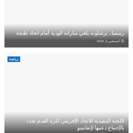
رسميا.. برشلونة يلغي مباراته الودية أمام اتحاد طنجة
أغسطس 6, 2026
رياضة
اللجنة التنفيذية للاتحاد الإفريقي لكرة القدم تجدد
بالإجماع دعمها لإنفانتينو