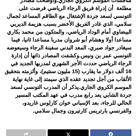
منافسات الموسم الكروي الجاري.وأوضحت مصادر
مطلعة أن إدراة فريق الرجاء الرياضي فرضت على
التونسي لسعد جردة الإشتغال مع الطاقم المساعد لجمال
سلامي، الذي غادر الفريق الأخضر بسبب هزيمة الديربي
البيضاوي أمام الوداد الرياضي، والمتكون من محمد بكاري
مساعدا أولا وهشام أبو شروان مدربا مساعدا ثانيا، فيما
سيغادر جواد صبري، المعد البدني سفينة الرجاء وسيعوضه
التونسي عمر بن ونيس.وكشفت المصادر ذاتها أن إدارة
الرجاء الرياضي حددت الأجر الشهري لمدربها الجديد في
16 ألف دولار ما يقارب (15 مليون سنتيم)، وألزمته بتحقيق
الألقاب من أجل تجديد عقده الذي سيمتد إلى غاية نهاية
الموسم الكروي الجاري.يذكر أن المدرب التونسي لسعد
جردة الشابي يعد رابع مدرب في عهد المكتب المسير
الحالي للرجاء، بعد الإسباني خوان كارلوس غاريدو،
والفرنسي بارتريس كارتيرون وجمال سلامي.