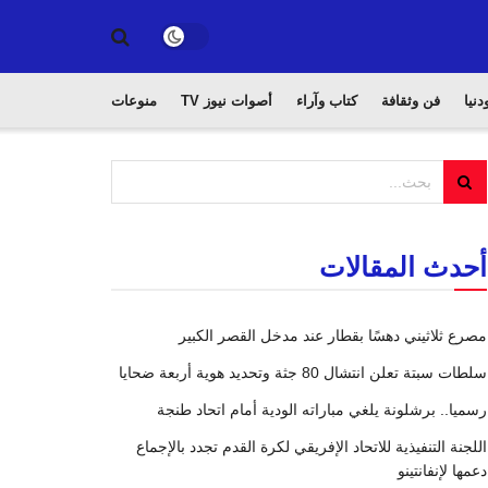
دنيا
فن وثقافة
كتاب وآراء
أصوات نيوز TV
منوعات
أحدث المقالات
مصرع ثلاثيني دهسًا بقطار عند مدخل القصر الكبير
سلطات سبتة تعلن انتشال 80 جثة وتحديد هوية أربعة ضحايا
رسميا.. برشلونة يلغي مباراته الودية أمام اتحاد طنجة
اللجنة التنفيذية للاتحاد الإفريقي لكرة القدم تجدد بالإجماع
دعمها لإنفانتينو