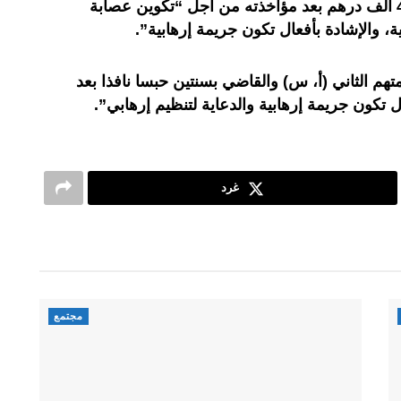
سنوات سجنا نافذا وغرامة قدرها 40 ألف درهم بعد مؤاخذته من أجل “تكوين عصابة
ة، والإشادة بأفعال تكون جريمة إرهابية”.
تهم الثاني (أ، س) والقاضي بسنتين حبسا نافذا بعد
ل تكون جريمة إرهابية والدعاية لتنظيم إرهابي”.
غرد
مجتمع