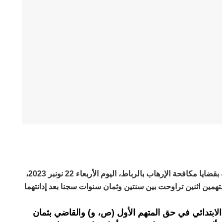
قضت غرفة الجنايات الاستئنافية المكلفة بقضايا مكافحة الإرهاب بالرباط، اليوم الأربعاء 22 نونبر 2023،
 متهمين اثنين تراوحت بين سنتين وثمان سنوات سجنا بعد إدانتهما
لابتدائي في حق المتهم الأول (ص، و) والقاضي بثمان