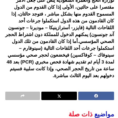
لوزارة الحج والعمرة السعودية ينص على جعل الأمر
مقتصرا على حالتين، الأولى إذا كان القدوم من الدول
المسموح القدوم منها بشكل مباشر ، فتوجد حالتان، إذا
كان القادمون من هذه الدول استكملوا جرعات أحد
اللقاحات التالية (فايزر- أسترازينيكا – موديرنا – جونسون
آند جونسون) يمكنهم الدخول للمملكة دون اشتراط الحجر
الصحي المؤسسي.أما إذا كان القادمون من تلك الدول
استكملوا جرعات أحد اللقاحات التالية (سينوفارم –
سينوفاك – كوفاكسين) فيخضعون لحجر صحي مؤسسي
لمدة 3 أيام ثم تقديم شهادة فحص مخبري (PCR) بعد 48
ساعة من تاريخ الحجر الصحي، وإذا كانت سلبية فسيتم
دخولهم بعد اليوم الثالث مباشرة.
مواضيع
ذات صلة