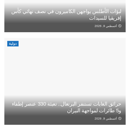
لبؤات الأطلس يواجهن الكاميرون في نصف نهائي كأس
إفريقيا للسيدات
أغسطس 9, 2026
دولية
حرائق الغابات تستنفر البرتغال.. تعبئة 330 عنصر إطفاء
و5 طائرات لمواجهة النيران
أغسطس 9, 2026