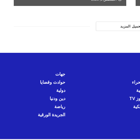
حميل المزيد
جهات
حراء
حوادث وقضايا
ية
دولية
 TV
دين ودنيا
كية
رياضة
الجريدة الورقية