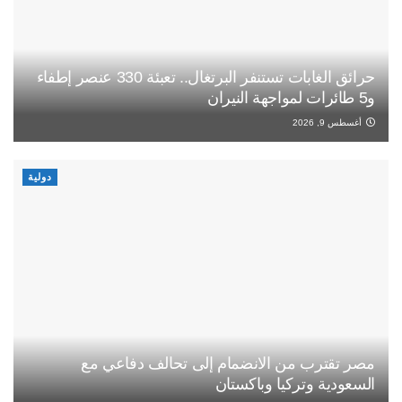
حرائق الغابات تستنفر البرتغال.. تعبئة 330 عنصر إطفاء
و5 طائرات لمواجهة النيران
أغسطس 9, 2026
دولية
مصر تقترب من الانضمام إلى تحالف دفاعي مع
السعودية وتركيا وباكستان