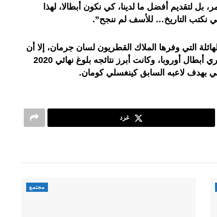
أمر، بل لتقديم أفضل ما لدينا، كي نكون أبطالا، لهذا
 كي نكتب التاريخ… للأسف لم ننجح”.
لهائلة التي وفرها الملاك القطريون لسان جرمان، إلا أن
الأخير لم يفك عقدته بإحراز لقب دوري أبطال أوروبا، وكانت أبرز نتائجه بلوغ نهائي 2020
اني بهدف لاعبه السابق كينغسلي كومان.
غرد
مجتمع