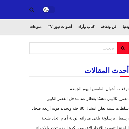
دنيا
فن وثقافة
كتاب وآراء
أصوات نيوز TV
منوعات
أحدث المقالات
توقعات أحوال الطقس اليوم الجمعة
مصرع ثلاثيني دهسًا بقطار عند مدخل القصر الكبير
سلطات سبتة تعلن انتشال 80 جثة وتحديد هوية أربعة ضحايا
رسميا.. برشلونة يلغي مباراته الودية أمام اتحاد طنجة
اللجنة التنفيذية للاتحاد الإفريقي لكرة القدم تجدد بالإجماع