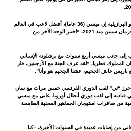
لكنه كشف، في مقابلة مع قناة غلوبو البرازيلية إن ميسي (36 عاما)، أفضل لاعب في العالم
سبع مرات والذي حمل ألوان سان جرمان سنتين منذ 2021، “اختبر الوجه الآخر من
31 عاما والذي لعب إلى جانب ميسي أربع سنوات مع برشلونة الإسباني
 المملوك قطريا، “لقد عرف الجنة مع الأرجنتين، فاز
باريس عاش الجحيم، عشنا الجحيم هو وأنا”.
حرز “ني” لقب الدوري الفرنسي خمس مرات مع سان
 قيادته إلى لقب دوري أبطال أوروبا. عانى مع ميسي
ية من صافرات استهجان الجماهير المحلية الطامحة
انى من إصابات عديدة في السنوات الأخيرة، “كنا