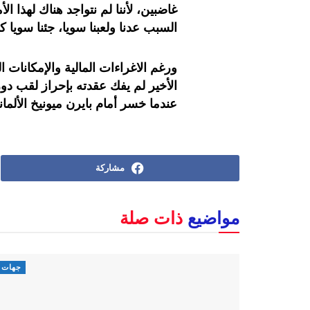
غاضبين، لأننا لم نتواجد هناك لهذا ال
السبب عدنا ولعبنا سويا، جئنا سويا
ورغم الاغراءات المالية والإمكانات ا
عندما خسر أمام بايرن ميونيخ الألم
مشاركة
مواضيع
ذات صلة
جهات