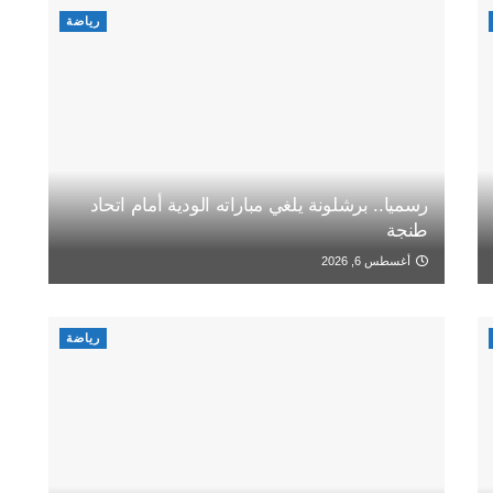
رياضة
رسميا.. برشلونة يلغي مباراته الودية أمام اتحاد
طنجة
أغسطس 6, 2026
رياضة