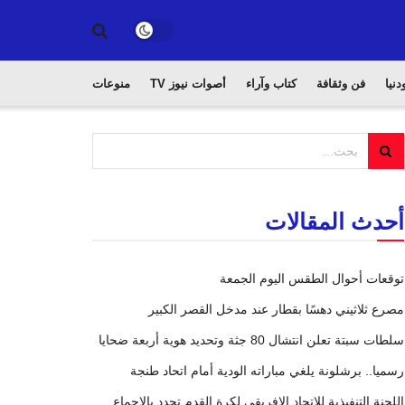
دنيا
فن وثقافة
كتاب وآراء
أصوات نيوز TV
منوعات
أحدث المقالات
توقعات أحوال الطقس اليوم الجمعة
مصرع ثلاثيني دهسًا بقطار عند مدخل القصر الكبير
سلطات سبتة تعلن انتشال 80 جثة وتحديد هوية أربعة ضحايا
رسميا.. برشلونة يلغي مباراته الودية أمام اتحاد طنجة
اللجنة التنفيذية للاتحاد الإفريقي لكرة القدم تجدد بالإجماع