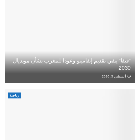
“فيفا” ينفي تقديم إنفانتينو وعودا للمغرب بشأن مونديال
2030
أغسطس 5, 2026
رياضة