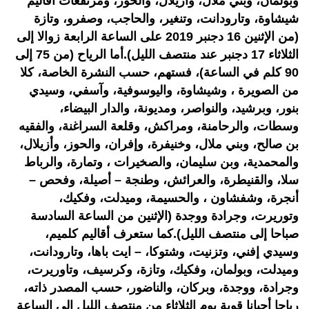
وبولمان، وبني ملال، وأزيلال، والحوز، ومرتفعات أقاليم
شيشاوة، وتارودانت، وتنغير، والحاجب، وصفرو، وتازة
(من الإثنين 16 دجنبر 2019 على الساعة الرابعة زوالا إلى
الثلاثاء 17 دجنبر عند منتصف الليل).أما الرياح (من 75 إلى
90 كلم في الساعة)، فستهم، حسب النشرة الخاصة، كلا
من الصويرة ، وشيشاوة، واليوسوفية، وآسفي، وسيدي
بنور، وبرشيد، والنواصر، ومديونة، والدار البيضاء،
وسطات، والرحامنة، ومراكش، وقلعة السراغنة، والفقيه
بن صالح، وبني ملال، وخنيفرة، وإفران، والحوز، وأزيلال،
والمحمدية، وبن سليمان، والصخيرات ، وتمارة، والرباط
سلا، والقنيطرة، والعرائش، وطنجة – أصيلة، وفحص –
أنجرة، وشفشاون ، والحسيمة، وميدلت، وفكيك،
وتوريرت، وجرادة ووجدة (الإثنين من الساعة السادسة
صباحا إلى منتصف الليل).كما ستعرف أقاليم كلميم،
وسيدي إفني، وتزنيت، وشتوكا، – ايت باها، وتارودانت،
وميدلت، وبولمان، وفكيك، وتازة، وكرسيف، وتاوريرت،
وجرادة، ووجدة، وبركان، والناضور، حسب المصدر ذاته،
رياحا أحيانا قوية يوم الثلاثاء من منتصف الليل إلى الساعة