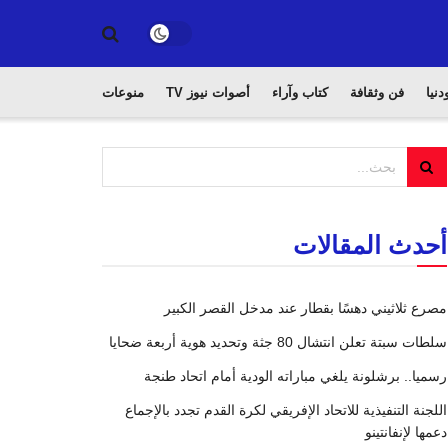
دنيا
فن وثقافة
كتاب وآراء
أصوات نيوز TV
منوعات
أحدث المقالات
مصرع ثلاثيني دهسًا بقطار عند مدخل القصر الكبير
سلطات سبتة تعلن انتشال 80 جثة وتحديد هوية أربعة ضحايا
رسميا.. برشلونة يلغي مباراته الودية أمام اتحاد طنجة
اللجنة التنفيذية للاتحاد الإفريقي لكرة القدم تجدد بالإجماع
دعمها لإنفانتينو