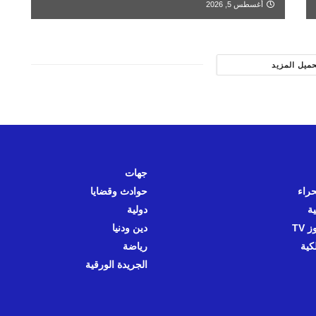
أغسطس 5, 2026
حميل المزيد
جهات
حراء
حوادث وقضايا
ية
دولية
 TV
دين ودنيا
كية
رياضة
الجريدة الورقية