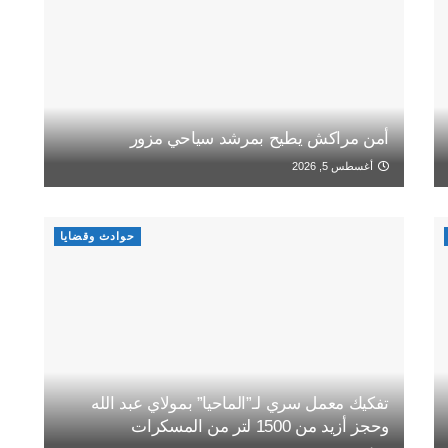
أمن مراكش يطيح بمرشد سياحي مزور
أغسطس 5, 2026
حوادث وقضايا
تفكيك معمل سري لـ”الماحيا” بمولاي عبد الله
وحجز أزيد من 1500 لتر من المسكرات