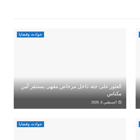
حوادث وقضايا
العثور على جثة داخل مرحاض مقهى يستنفر أمن
مكناس
أغسطس 6, 2026
حوادث وقضايا