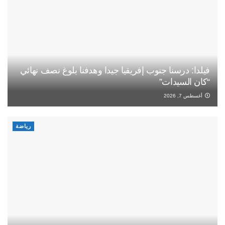
فيلدا: درسنا جنوب إفريقيا جيدا وهدفنا بلوغ نصف نهائي
“كان السيدات”
أغسطس 7, 2026
رياضة