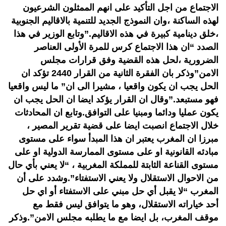
الاجتماع من اجل التأكيد على انهم الممثلون الشرعيون
لهذه الساكنة ،وان النموذج الجديد للتنمية بالاقاليم الجنوبية
،خلق دينامية كبيرة في هذه الاقاليم.”وتابع الوزير في هذا
الصدد “ان هذا الاجتماع كرس للمرة الأولى العناصر
الضرورية ،لحل هذه القضية وفق قرارات مجلس
الامن”وذكر بان الفقرة الثانية من القرار 2440 تؤكد ان
الحل يجب ان يكون واقعيا ، مشيرا الى ان” ما ليس واقعيا
فهو مستبعد.”وقال ان القرار يؤكد ايضا ان الحل يجب ان
يكون عمليا ودائما ومبنيا على التوافق.وتابع ان المحادثات
خلال الاجتماع انصبت ايضا على قضية تقرير المصير ،
مبرزا ان المغرب يعتبر ان هذا المبدأ سواء على مستوى
مبادئه القانونية او على مستوى الممارسة الدولية او على
مستوى القناعة الثابتة للمملكة المغربية ، “لا يعني بأي حال
من الاحوال الاستقلال ولا يعني الاستفتاء”.وشدد على أن
المغرب “لا يقبل أي حل مبني على الاستفتاء أو اي حل
أحد خياراته الاستقلال، وهو ما يتوافق ليس فقط مع
موقف المغرب، بل ايضا مع ما يطلبه مجلس الامن”.وذكر