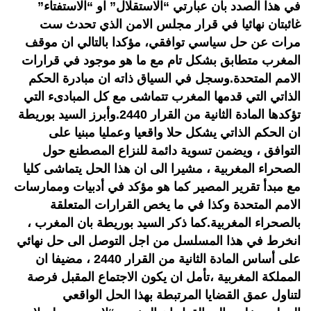
في هذا الصدد بان عبارتي “الاستقلال” او “الاستفتاء”
غائبتان نهائيا في قرار مجلس الامن الذي تحدث ست
مرات عن حل سياسي توافقي، مؤكدا بالتالي ان موقف
المغرب متطابق بشكل تام مع ما هو موجود في قرارات
الامم المتحدة.وسجل في السياق ذاته ان مبادرة الحكم
الذاتي التي قدمها المغرب تتماشى مع كل المبادىء التي
تؤكدها المادة الثانية من القرار 2440.وأبرز السيد بوريطة
ان الحكم الذاتي يشكل حلا واقعيا وعمليا مبنيا على
التوافق ، ويضمن تسوية دائمة للنزاع المصطنع حول
الصحراء المغربية ، مشيرا الى ان هذا الحل يتماشى كليا
مع مبدأ تقرير المصير كما هو مؤكد في أدبيات وممارسات
الامم المتحدة وكذا في ما يخص القرارات المتعلقة
بالصحراء المغربية.كما ذكر السيد بوريطة بان المغرب ،
انخرط في هذا المسلسل من اجل التوصل الى حل نهائي
على أساس المادة الثانية من القرار 2440 ، مضيفا ان
المملكة المغربية ،تأمل ان يكون الاجتماع المقبل فرصة
لتناول عمق القضايا المرتبطة بهذا الحل الواقعي