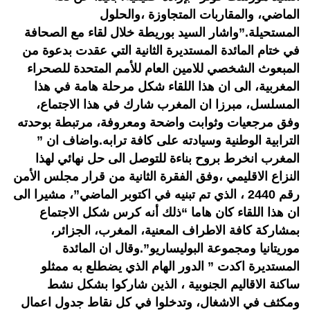
الماضي، والمقاربات المتجاوزة ،والحلول
المستحيلة.”واشار السيد بوريطة خلال لقاء مع الصحافة
في ختام المائدة المستديرة الثانية التي عقدت بدعوة من
المبعوث الشخصي للامين العام للأمم المتحدة للصحراء
المغربية، الى ان هذا اللقاء شكل مرحلة هامة في هذا
المسلسل، مبرزا ان المغرب شارك في هذا الاجتماع،
وفق مرجعيات وثوابت واضحة ومعروفة، مرتبطة بوحدته
الترابية الوطنية وسيادته على كافة ترابه.واضاف ان ”
المغرب انخرط بروح بناءة للتوصل الى حل نهائي لهذا
النزاع الاقليمي ،وفق الفقرة الثانية من قرار مجلس الأمن
رقم 2440 ، الذي تم تبنيه في اكتوبر الماضي”، مشيرا الى
ان هذا اللقاء كان هاما “ذلك أنه كرس شكل الاجتماع
بمشاركة كافة الاطراف المعنية، المغرب، الجزائر،
موريتانيا ومجموعة البوليساريو”.وقال ان المائدة
المستديرة اكدت ” الدور الهام الذي يضطلع به ممثلو
ساكنة الاقاليم الجنوبية ، الذين شاركوا بشكل نشط
ومكثف في الاشغال، وتدخلوا في كل نقاط جدول اعمال