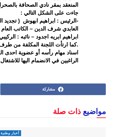
المنعقد بمقر نادي الصحافة بالصحراء
جاءت على الشكل التالي :
-الرئيس : ابراهيم ابهوش ( تجديد الث
العابدي شرف الدين – الكاتب العام : 
ابراهيم ابريه اجدود – نائبه : الرك
.كما ارتأت اللجنة المكلفة من طرف 
اسناد مهام رأسه أو عضوية احدى اللج
الراغبين في الانضمام اليها للاشتغا
مشاركة
مواضيع
ذات صلة
أخبار وطنية