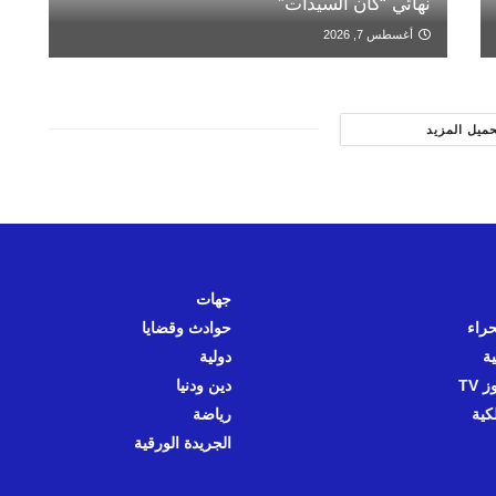
نهائي “كان السيدات”
أغسطس 7, 2026
حميل المزيد
جهات
حراء
حوادث وقضايا
ية
دولية
 TV
دين ودنيا
كية
رياضة
الجريدة الورقية