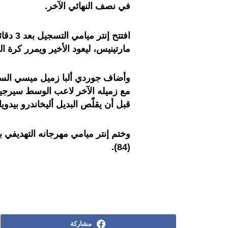
في نصف النهائي الآخر.
افتتح إ
مارتينيس، ليعود الأخير ويمرر كرة ا
وأضاف جوردي ألبا زميل ميسي الساب
قبل أن يقلّص البديل أليخاندرو بيدويا ا
وختم إنتر ميامي مهرجانه التهديفي
(84).
مشاركة