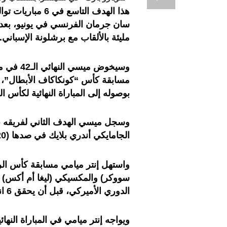
هذا الهدف التاسع
سان جرمان الفرنسي في يونيو، بعد
مليئة بالألقاب مع برشلونة الإسباني.
وسيخوض م
مسابقة كأس “كونكاكاف الأبطال”، و
بوصوله إلى المباراة النهائية لكأس ال
الجامايكي أندري بلايك في صدها (20).
واستهل إنتر ميامي مسابقة كأس الرا
سووكر) والمكسيكي (ليغا أم أكس) 
الدوري الأميركي، قبل أن يحقق 6 انتصارات تواليا منذ وصول بطل مونديال قطر 2022.