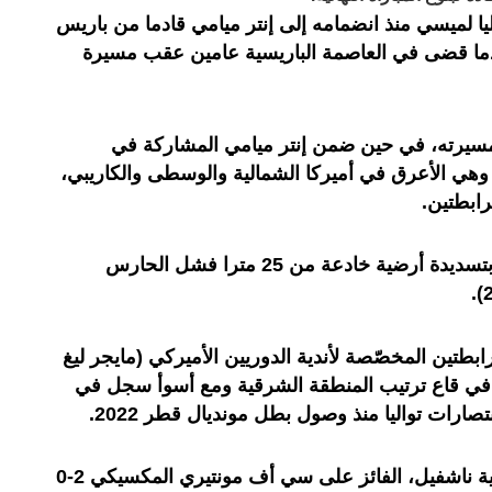
 في 6 مباريات تواليا لميسي منذ انضمامه إلى إنتر ميامي قادما من باريس
ما قضى في العاصمة الباريسية عامين عقب مسيرة
يسي النهائي الـ42 في مسيرته، في حين ضمن إنتر ميامي المشاركة في
هي الأعرق في أميركا الشمالية والوسطى والكاريبي،
رابطتين.
وسجل ميسي الهدف الثاني لفريقه بتسديدة أرضية خادعة من 25 مترا فشل الحارس
بطتين المخصّصة لأندية الدوريين الأميركي (مايجر ليغ
في قاع ترتيب المنطقة الشرقية ومع أسوأ سجل في
ويواجه إنتر ميامي في المباراة النهائية ناشفيل، الفائز على سي أف مونتيري المكسيكي 2-0