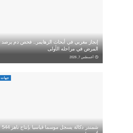
إنجاز مغربي في أبحاث الزهايمر.. فحص دم يرصد
المرض في مراحله الأولى
أغسطس 7, 2026
جهات
شمندر دكالة يسجل موسما قياسيا بإنتاج ناهز 544