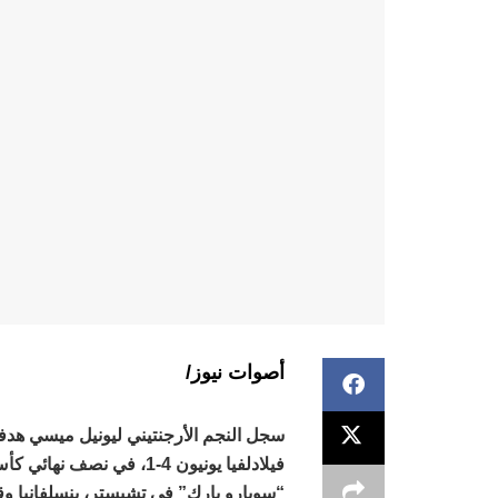
أصوات نيوز/
سجل النجم الأرجنتيني ليونيل ميسي هدفا
فيلادلفيا يونيون 4-1، في
“سوبارو بارك” في تشيستر، بنسلفانيا وقاده