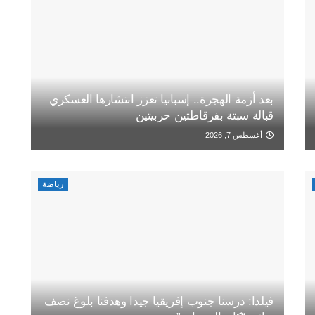
بعد أزمة الهجرة.. إسبانيا تعزز انتشارها العسكري
قبالة سبتة بفرقاطتين حربيتين
أغسطس 7, 2026
رياضة
فيلدا: درسنا جنوب إفريقيا جيدا وهدفنا بلوغ نصف