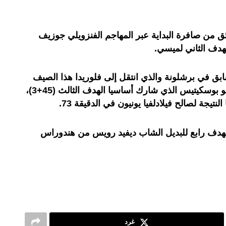
نتر ميامي التسجيل بعد 3 دقائق من صافرة البداية عبر المهاجم الفنزويلي جوزيف
لهدف الثاني لميسي.
ق في برشلونة والذي انتقل إلى فلوريدا هذا الصيف
مع زميله الآخر لاعب الوسط سيرجيو بوسكيتيس الذي شارك أساسيا الهدف الثالث (45+3)،
لنتيجة لصالح فيلادلفيا يونيون في الدقيقة 73.
 بهدف رابع للبديل الشاب ديفيد رويس من هندوراس
غرد