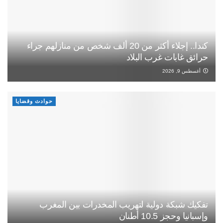
كندا.. إجلاء أكثر من 20 ألف شخص من منازلهم جراء
حرائق غابات غرب البلاد
أغسطس 9, 2026
حوادث وقضايا
تفكيك شبكة دولية لتهريب المخدرات بين المغرب
وإسبانيا وحجز 10.5 أطنان