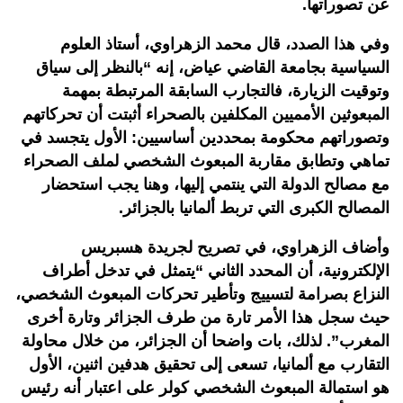
عن تصوراتها.
وفي هذا الصدد، قال محمد الزهراوي، أستاذ العلوم
السياسية بجامعة القاضي عياض، إنه “بالنظر إلى سياق
وتوقيت الزيارة، فالتجارب السابقة المرتبطة بمهمة
المبعوثين الأمميين المكلفين بالصحراء أثبتت أن تحركاتهم
وتصوراتهم محكومة بمحددين أساسيين: الأول يتجسد في
تماهي وتطابق مقاربة المبعوث الشخصي لملف الصحراء
مع مصالح الدولة التي ينتمي إليها، وهنا يجب استحضار
المصالح الكبرى التي تربط ألمانيا بالجزائر.
وأضاف الزهراوي، في تصريح لجريدة هسبريس
الإلكترونية، أن المحدد الثاني “يتمثل في تدخل أطراف
النزاع بصرامة لتسييج وتأطير تحركات المبعوث الشخصي،
حيث سجل هذا الأمر تارة من طرف الجزائر وتارة أخرى
المغرب”. لذلك، بات واضحا أن الجزائر، من خلال محاولة
التقارب مع ألمانيا، تسعى إلى تحقيق هدفين اثنين، الأول
هو استمالة المبعوث الشخصي كولر على اعتبار أنه رئيس