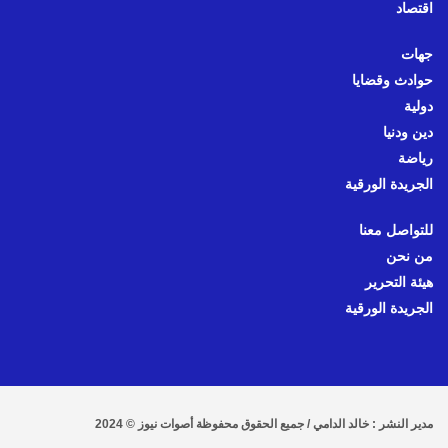
اقتصاد
جهات
حوادث وقضايا
دولية
دين ودنيا
رياضة
الجريدة الورقية
للتواصل معنا
من نحن
هيئة التحرير
الجريدة الورقية
مدير النشر : خالد الدامي / جميع الحقوق محفوظة أصوات نيوز © 2024