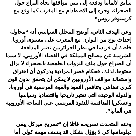
سابق لألمانيا ودفعه إلى تبني مواقفها تجاه النزاع حول
الصحراء، وجره إلى الاصطدام مع المغرب كما وقع مع
كرستوفر روس”.
وعن الهدف الثاني، أوضح المحلل السياسي أنه “محاولة
إحداث نوع من التوازن مع المغرب على مستوى أوروبا،
خاصة أن فرنسا في نظر الجزائريين تعتبر المدافعة
الشرسة عن مصالح المملكة في الفضاء الأوروبي، لا سيما
أن الصراع حول ملف الثروات الطبيعية بالصحراء لا يزال
مفتوحا. لذلك، فحكام قصر المرادية يدركون أن اختراق
واستمالة مواقف الأوروبيين لا يمكن أن يتحقق بدون قوى
كبرى تضاهي وتنافس النفوذ والقوة الفرنسية في أوروبا،
والدولة الوحيدة التي تعتبر تاريخيا واقتصاديا وسياسيا
وعسكريا المنافسة للنفوذ الفرنسي على الساحة الأوروبية
هي ألمانيا”.
وختم المتحدث تصريحه قائلا إن “تصريح ميركل يبقى
دبلوماسيا كي لا يؤوّل بشكل قد ينسف مهمة كولر. أما