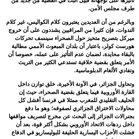
تأثيرها على توجهاته قبيل البتّ في القضية من جديد من
طرف مجلس الأمن.
وبالرغم من أن العديدين يعتبرون كلام الكواليس، غير كلام
الندوات، فإن كثيرا من المراقبين يشددون على أن خروج
ميركل بتصريح متحيز حول الصحراء سينسف تحركات
هورست كولر، باعتبار أن بلدان المبعوث الأممي مطالبة
بالبقاء محايدة، لضمان عدم التأثير على عمله، خصوصا أن
الأمر يتعلق بقضية خلافية تستدعي الكثير من التريث
وتفادي الألغام الدبلوماسية.
وتحاول الجزائر، في الآونة الأخيرة، خلق توازن داخل
القارة الأوروبية فيما يتعلق بقضية الصحراء، حيث إن
الحليف التقليدي للمغرب ممثلا في فرنسا أفشل كل
محاولات الاختراق الجزائري لصفوفه؛ وهو ما دفع
بجنرالات الجزائر إلى البحث عن مخرج لتصريف مواقفها
داخل ردهات الاتحاد الأوروبي بشكل أكثر قوة، بعد أن
فشلت الأحزاب اليسارية الحليفة للبوليساريو في الدفاع