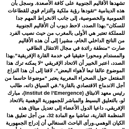
تشهدها الأقاليم الجنوبية على كافة الأصعدة. وسجل بأن
هذه الدينامية “تقودها رؤية ملكية والتزام قوي للقطاعات
العمومية والخصوصية، إلى جانب الانخراط المهم جدا
للسكان”.بهذا الصدد، لاحظ ديوب أن الأقاليم الجنوبية
للمملكة تعتبر هي الأولى بالمغرب من حيث نصيب الفرد
من الناتج الداخلي الخام، مشيرا إلى أن هذه الأقاليم
صارت “منطقة رائدة في مجال الانتقال الطاقي
والمستدام ومحورا حقيقيا في خدمة القارة الإفريقية”.بهذا
الصدد، اعتبر الخبير أن الاتحاد الإفريقي “لا يمكنه ترك هذا
الموضوع عالقا تبعا لأهواء البعض”، لافتا إلى أن هذا النزاع
المفتعل حول الصحراء المغربية يعتبر “موضوعا حاسما من
أجل الاندماج الاقتصادي بالقارة”.في السياق ذاته، طالب
رئيس معهد الانبثاق (Institut de l’Emergence)، مبارك
لو، بالتعليق البسيط والمباشر للجمهورية الوهمية بالاتحاد
الإفريقي، داعيا الدول الأعضاء إلى تعديل ميثاق هذه
المنظمة القارية، تماشيا مع المادة 32، من أجل تعليق هذا
الكيان الوهمي.ورأى الباحث السنغالي أن إدراج الجمهورية