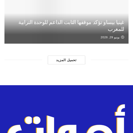
غينيا بيساو تؤكد موقفها الثابت الداعم للوحدة الترابية
للمغرب
يونيو 29, 2026
تحميل المزيد