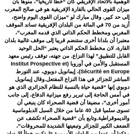
الوهمية بالاتحاد الإفريقي كان “خطأ تاريخيا”، منوها بأن
ميزان القوى الحالي بالقارة الإفريقية هو في صالح المغرب
إلى حد كبير. وقال مبارك لو “ميزان القوى اليوم واضح،
أزيد من 70 في المائة من البلدان الإفريقية تساند الموقف
المغربي ومخطط الحكم الذاتي الذي قدمه المغرب”،
معتبرا أن بلدانا أخرى ستنضم قريبا إلى موقف غالبية بلدان
القارة، لان مخطط الحكم الذاتي يعتبر “الحل الوحيد
القابل للتطبيق” لهذا النزاع. من جهته، توقف رئيس معهد
المستقبل والأمن في أوروبا (Institut Prospective et
Sécurité en Europe)، إيمانويل دوبوي، عند التورط
المباشر للجزائر في هذا النزاع المفتعل.وقال إيمانويل
دوبوي إنها “قضية حياة بالنسبة للنظام الجزائري الذي هو
في أمس الحاجة إلى تبرير رفع ميزانية الدفاع، إلى جانب
أمور أخرى”، مضيفا أن قضية الصحراء كان ينبغي أن
تسوى سلميا قبل 40 عاما من خلال السبل الدبلوماسية
والديموقراطية.وتابع بأن “قضية الصحراء تكشف عن
الضعف الكبير للجزائر وتبعيتها الشديدة للمحروقات”،
مؤكدا أن عددا من البلدان الأوروبية “ارتكبت خطأ الارتهان