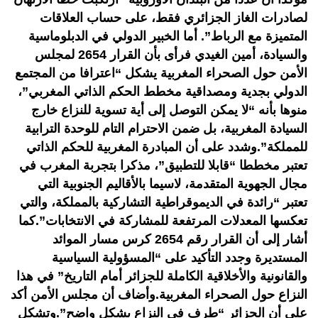
لصادرات الغاز الجزائري فقط، على حساب العلاقات
المتميزة مع الرباط”. أما الخبير الدولي في الدبلوماسية
والسيادة، أمين الغيدي فرأى بأن القرار 2654 لمجلس
الأمن حول الصحراء المغربية يشكل “اعترافا من المجتمع
الدولي بجدية ومصداقية مخطط الحكم الذاتي المغربي”،
منوها بأنه “لا يمكن التوصل إلى أية تسوية للنزاع خارج
السيادة المغربية، بل ضمن الاحترام التام للوحدة الترابية
للمملكة”.وشدد على أن المبادرة المغربية للحكم الذاتي
تعتبر مخططا “قابلا للتطبيق”، مذكرا بتجربة المغرب في
مجال الجهوية المتقدمة، لاسيما بالأقاليم الجنوبية التي
تعتبر “رائدة في الديموقراطية التشاركية بالمملكة، والتي
تعكسها المعدلات المرتفعة للمشاركة في الانتخابات”.كما
أشار إلى أن القرار رقم 2654 كرس مسار الموائد
المستديرة وجدد التأكيد على “المسؤولية السياسية
والقانونية والأخلاقية الكاملة للجزائر أمام التاريخ” في هذا
النزاع حول الصحراء المغربية.وأضاف أن مجلس الأمن أكد
على أن الجزائر “طرف في النزاع بشكل واضح”.وتشكل