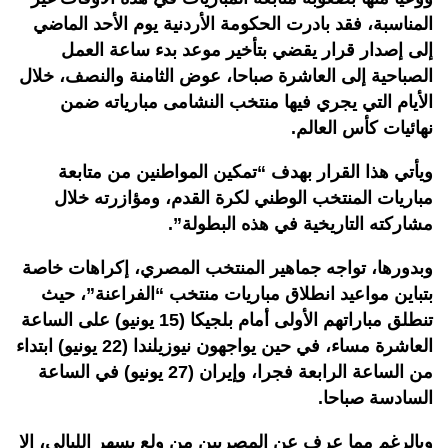
المناسبة، فقد بادرت الحكومة الأردنية يوم الأحد الماضي
إلى إصدار قرار يقضي بتأخير موعد بدء ساعة العمل
الصباحية إلى العاشرة صباحا، عوض الثامنة والنصف، خلال
الأيام التي يجري فيها منتخب النشامى مبارياته ضمن
نهائيات كأس العالم.
ويأتي هذا القرار بهدف “تمكين المواطنين من متابعة
مباريات المنتخب الوطني لكرة القدم، ومؤازرته خلال
مشاركته التاريخية في هذه البطولة”.
وبدورها، تواجه جماهير المنتخب المصري، إكراهات خاصة
بتباين مواعيد انطلاق مباريات منتخب “الفراعنة”، حيث
تنطلق مباراتهم الأولى أمام بلجيكا (15 يونيو) على الساعة
العاشرة مساء، في حين يواجهون نيوزيلندا (22 يونيو) ابتداء
من الساعة الرابعة فجرا، وإيران (27 يونيو) في الساعة
السادسة صباحا.
وبالرغم مما عرف عن المصريين من ولع بسهر الليالي، إلا