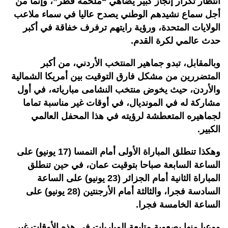
انتظار تكرار إنجاز كبير يضاهي “ملحمة قطر”، وإنما من
أجل سماع نشيدهم الوطني يصدح عاليا في سماء ملاعب
الولايات المتحدة، ورؤية رايتهم ترفرف خفاقة في أكبر
حدث عالمي لكرة القدم.
وبالمقابل، تبدو جماهير المنتخب الأردني، من أكبر
المتضررين من مشكل فارق التوقيت بين أمريكا الشمالية
والأردن، حيث يخوض منتخب النشامى مبارياته، في أول
مشاركة له في المونديال، في أوقات غير مناسبة تماما
لجماهيره المتعطشة لرؤيته في هذا المحفل العالمي
الكبير.
وهكذا تنطلق المباراة الأولى أمام النمسا (17 يونيو) على
الساعة السابعة صباحا بتوقيت عمان، في حين تنطلق
المباراة الثانية أمام الجزائر (23 يونيو) على الساعة
السادسة فجرا، والثالثة أمام الأرجنتين (28 يونيو) على
الساعة الخامسة فجرا.
ووعيا منها بصعوبة متابعة المباريات في هذه الأوقات غير