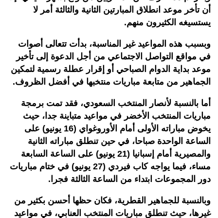
أن تأخر موعد انطلاق المبارتين الثانية والثالثة أمر لا
يستسيغه الكثيرون منهم.
وبسبب هذه المواعيد غير المناسبة، بدأت تتعالى أصوات
في مواقع التواصل الاجتماعي من أجل الدعوة إلى تأخير
موعد بداية الدوام الصباحي أو إقرار عطلة رسمية لتمكين
الجماهير من متابعة مباريات منتخبها في أفضل الظروف.
أما بالنسبة لأنصار المنتخب السعودي، فقد تمت برمجة
مباريات المنتخب الأخضر في مواعيد متباينة جدا، حيث
يخوض مباراته الأولى أمام الأوروغواي (16 يونيو) على
الساعة الواحدة صباحا، في حين تنطلق مباراته الثانية
والمصيرية أمام إسبانيا (21 يونيو) على الساعة السابعة
مساء، فيما يواجه كاب فيردي (27 يونيو) في ختام مباريات
دور المجموعات ابتداء من الساعة الثالثة فجرا.
وبالنسبة للجماهير القطرية، فكان حظها أحسن بكثير من
غيرها، حيث تنطلق مباريات المنتخب العنابي، في مواعيد