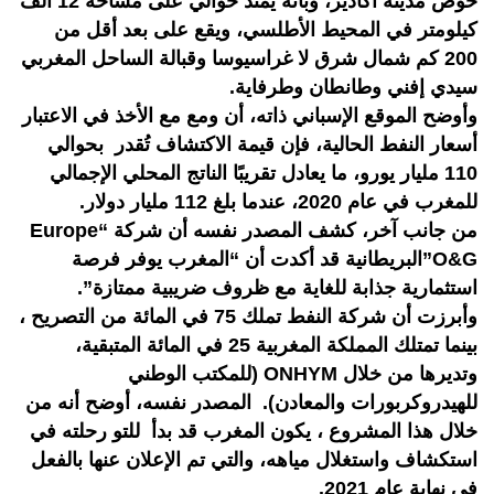
حوض مدينة أكادير، وبأنه يمتد حوالي على مساحة 12 ألف
كيلومتر في المحيط الأطلسي، ويقع على بعد أقل من
200 كم شمال شرق لا غراسيوسا وقبالة الساحل المغربي
سيدي إفني وطانطان وطرفاية.
وأوضح الموقع الإسباني ذاته، أن ومع مع الأخذ في الاعتبار
أسعار النفط الحالية، فإن قيمة الاكتشاف تُقدر بحوالي
110 مليار يورو، ما يعادل تقريبًا الناتج المحلي الإجمالي
للمغرب في عام 2020، عندما بلغ 112 مليار دولار.
من جانب آخر، كشف المصدر نفسه أن شركة “Europe
O&G”البريطانية قد أكدت أن “المغرب يوفر فرصة
استثمارية جذابة للغاية مع ظروف ضريبية ممتازة”.
وأبرزت أن شركة النفط تملك 75 في المائة من التصريح ،
بينما تمتلك المملكة المغربية 25 في المائة المتبقية،
وتديرها من خلال ONHYM (للمكتب الوطني
للهيدروكربورات والمعادن). المصدر نفسه، أوضح أنه من
خلال هذا المشروع ، يكون المغرب قد بدأ للتو رحلته في
استكشاف واستغلال مياهه، والتي تم الإعلان عنها بالفعل
في نهاية عام 2021.