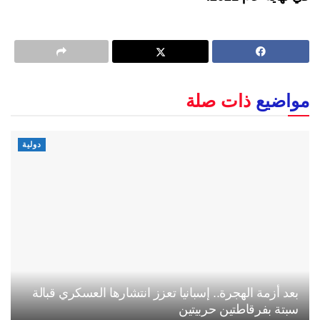
مواضيع
ذات صلة
دولية
بعد أزمة الهجرة.. إسبانيا تعزز انتشارها العسكري قبالة
سبتة بفرقاطتين حربيتين