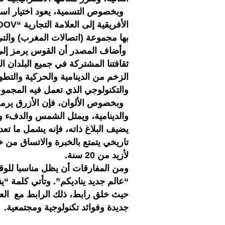
وبخصوص التسمية، يعود اختيار اسم ا
بها مجموعة (اتصالات المغرب) والتي
وأضاف المصدر أن القوس يرمز إلى ال
الزخم من الدينامية والحركية والتط
والتكنولوجي الذي تعمل فيه المجم
وبخصوص الألوان، فإن الأزرق يرمز لع
والدينامية، ويمثل الشمس والدفء وا
يضيف البلاغ ذاته، فإنه يشمل ما تع
تاريخي يتمتع بالخبرة والاتساق من خ
لأزيد من 20 سنة.
ومن المفارقات أن يظل مناسبا للوقت
“عالم جديد يناديكم”. وتأتي كلمة “ي
حيث خلق رابط، ذلك الرابط مع العال
جديدة وفوائد تكنولوجية ومجتمعية.