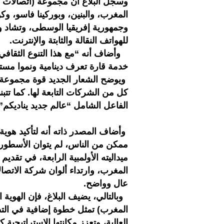
المغرب، والبنين، وبوركينا فاسو، وكو
للهواتف النقالة والثابتة والإنترنت.
وأضاف أنه “مع هذا التنوع الثقافي
خدمة قارة تعرف دينامية ونموا مست
ويوضح الشعار الجديد قوة مجموعة (
الفاعل الشامل “عالم جديد يناديكم”،
وأضاف المصدر ذاته أنه لتأكيد هوية 
ممكن من الناس، لم يتوان الأسطورة 
ميداليته الأولمبية الرابعة، في تق
عال وواضح.
المغرب) تمثل خطوة إضافية في التط
العالية، وتعزز مكانتها الاستراتيجي