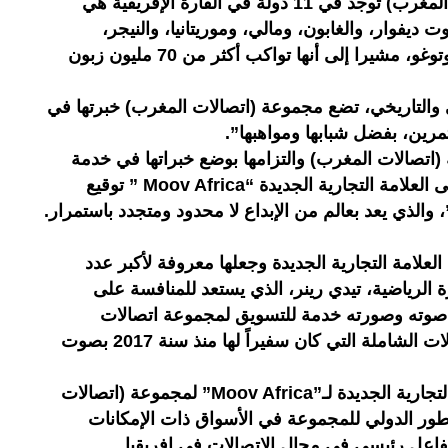
وسجل البلاغ أن مجموعة (اتصالات المغرب) توجد في 11 دولة في القارة الإفريقية هي
ت ديفوار، والغابون، ومالي، وموريتانيا، والنيجر،
وجمهورية إفريقيا الوسطى، وتشاد وتوغو، مشيرا إلى أنها تواكب أكثر من 70 مليون زبون
 والتاريخي، تضع مجموعة (اتصالات المغرب) خبرتها في
مرين، بفضل شبابها ومواهبها”.
اتصالات المغرب) والتزامها بوضع خبراتها في خدمة
كل من الشركات التابعة لها. كما تتبنى العلامة التجارية الجديدة “Moov Africa ” توقيع
 والذي يعد بعالم من الإبداع لا محدود ومتجدد باستمرار.
العلامة التجارية الجديدة وجعلها معروفة لأكبر عدد
الرياضية، تيدي رينر، الذي يستعد للمنافسة على
ديم صوته وصورته خدمة للتسويق لمجموعة اتصالات
المغرب، وارتداء ألوان شركة الاتصالات الشاملة التي كان سفيراً لها منذ سنة 2017 بصوت
وبالتالي، يضيف البلاغ، فإن الهوية التجارية الجديدة لـ”Moov Africa” لمجموعة (اتصالات
ور الدولي للمجموعة في الأسواق ذات الإمكانات
ة كفاعل رئيسي في مجال الاتصالات في إفريقيا.