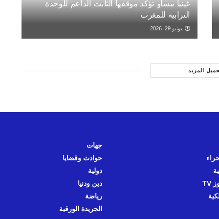
غينيا بيساو تؤكد موقفها الثابت الداعم للوحدة
الترابية للمغرب
يونيو 29, 2026
حميل المزيد
جهات
حراء
حوادث وقضايا
ية
دولية
 TV
دين ودنيا
كية
رياضة
الجريدة الورقية