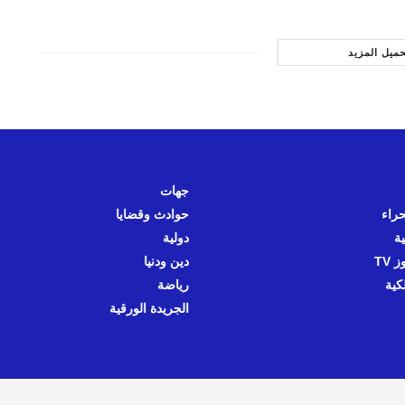
حميل المزيد
جهات
حراء
حوادث وقضايا
ية
دولية
 TV
دين ودنيا
كية
رياضة
الجريدة الورقية