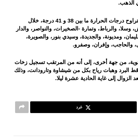
 الذهب.
وأضاف المصدر ذاته أنه يرتقب أن تتراوح درجات الحرارة ما بين 38 و 41 درجة، خلال
ئش، وسلا، والرباط، وتمارة -الصخيرات، والنواصر، والدار
يمان، ومديونة، والجديدة، وسيدي بنور، والصويرة،
، والحاجب، وإفران، وصفرو.
لجوية، من جهة أخرى، إلى أنه من المرتقب تسجيل زخات
 25 ملم) مع تساقط البرد وهبات رياح بكل من شيشاوة وتارودانت، وذلك
 الزوال إلى غاية الحادية عشرة ليلا.
غرد