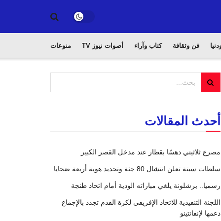
دنيا
فن وثقافة
كتاب وآراء
أصوات نيوز TV
منوعات
أحدث المقالات
مصرع ثلاثيني دهسًا بقطار عند مدخل القصر الكبير
سلطات سبتة تعلن انتشال 80 جثة وتحديد هوية أربعة ضحايا
رسميا.. برشلونة يلغي مباراته الودية أمام اتحاد طنجة
اللجنة التنفيذية للاتحاد الإفريقي لكرة القدم تجدد بالإجماع
دعمها لإنفانتينو