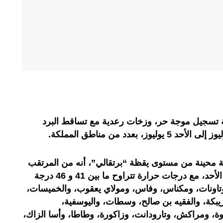
وية تسجيل موجة حر، وزخات رعدية مع تساقط البرد
ة محينة من مستوى يقظة “برتقالي”، أنه من المرتقب
تسجيل موجة حر، من الخميس إلى الأحد، مع درجات حرارة تتراوح ما بين 41 و 46 درجة
وتاونات، ومكناس، وفاس، ومولاي يعقوب، والخميسات،
كة، والفقيه بن صالح، وسطات، واليوسفية،
وة، ومراكش، وتارودانت، وزاكورة، وطاطا، وأسا الزاك،