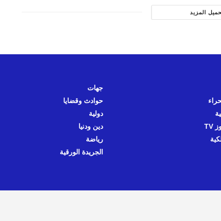
حميل المزيد
جهات
حراء
حوادث وقضايا
ية
دولية
 TV
دين ودنيا
كية
رياضة
الجريدة الورقية