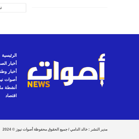
ت
الرئيسية
أخبار الص
أخبار وطن
أصوات نيوز
أنشطة مل
اقتصاد
مدير النشر : خالد الدامي / جميع الحقوق محفوظة أصوات نيوز © 2024