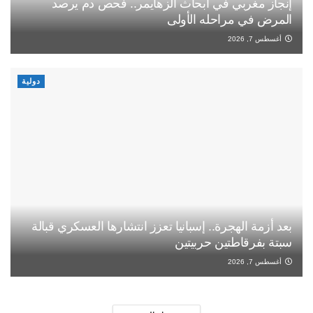
إنجاز مغربي في أبحاث الزهايمر.. فحص دم يرصد
المرض في مراحله الأولى
أغسطس 7, 2026
دولية
بعد أزمة الهجرة.. إسبانيا تعزز انتشارها العسكري قبالة
سبتة بفرقاطتين حربيتين
أغسطس 7, 2026