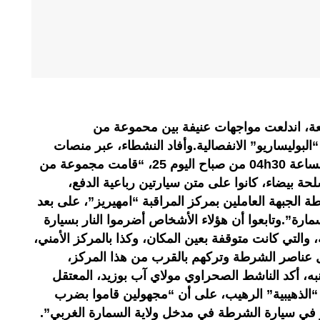
ة، اندلعت مواجهات عنيفة بين محموعة من
البوليساريو” الانفصالية.وأفاد النشطاء، عبر منصات
التواصل الاجتماعي، بأنه في حدود الساعة 04h30 من صباح اليوم 25، “قامت مجموعة من
حة بيضاء، كانوا على متن سيارتين رباعية الدفع،
لجبهة العاملين بمركز المراقبة “امهيريز”، على بعد
ية السمارة”.وتابعوا أن هؤلاء الأشخاص أضرموا النار بسيارة
 والتي كانت متوقفة بعين المكان، وكذا بالمركز الأمني،
ل عناصر الشرطة وتركهم بالقرب من هذا المركز،
نبه، أكد الناشط الصحراوي مولاي آب بوزيد، المعتقل
“الذهيبية” الرهيب، على أن “مجهولين قاموا بضرب
ار في سيارة الشرطة في مدخل ولاية السمارة الغربي”.