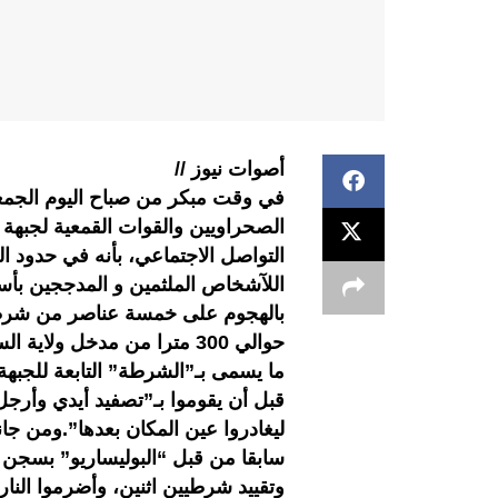
أصوات نيوز //
في وقت مبكر من صباح اليوم الجمع
الصحراويين والقوات القمعية لجبهة “
اللآشخاص الملثمين و المدججين بأسل
بالهجوم على خمسة عناصر من شرطة ا
حوالي 300 مترا من مدخل ولا
ما يسمى بـ”الشرطة” التابعة للجبهة،
قبل أن يقوموا بـ”تصفيد أيدي وأرج
ليغادروا عين المكان بعدها”.ومن جا
سابقا من قبل “البوليساريو” بسجن 
وتقييد شرطيين اثنين، وأضرموا الن