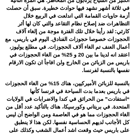
الكثير من السياح يرتابون من المخاطر. هي المرة الثانية
في ثلاثة أشهر نشهد فيها حوادث خطيرة. سبق أن حصلت
أزمة حاويات القمامة التي اندلعت في الربيع خلال
التظاهرات ضد إصلاح نظام التقاعد والتي كان لها أثر
كارثي: لقد رأينا خلال تلك الفترة موجة من إلغاء آلاف
الحجوزات خصوصا حجوزات الفنادق. اليوم في باريس، مع
أعمال العنف تم الغاء آلاف الحجوزات. في مطلع يوليوز،
اعتقد انه لدينا ما بين 20 و 25% من الغاء الحجوزات في
باريس من الزبائن من الخارج ولن افاجأ ان تكون الارقام
نفسها بالنسبة لفرنسا.
بالنسبة للزبائن الأميركيين، هناك 15% من الغاء الحجوزات
في باريس بعدما بدت السياحة في فرنسا كأنها
“استفادت” من الحرائق في كندا والاضرابات في الولايات
المتحدة. في بريتاني وكورسيكا، هناك بالتأكيد عدد أقل من
الغاء الحجوزات مما هو في العاصمة ومن الواضح أن ليس
كل الأجانب لديهم الحساسية نفسها. لكن هذا لا ينطبق
على باريس حيث وقعت اشد أعمال الشغب وكذلك على