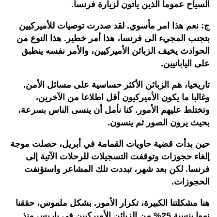
السياح عموما الذين يأتون لزيارة فرنسا.
ج: نعم هذا امر مأسوي. لقد صدرت توصيات للأميركيين
بتجنب المجيء الى فرنسا، هذا أمر خطير. هذا النوع من
الحوادث يخيف الزبائن الأميركيين، والأمر نفسه ينطبق
على اليابانيين.
تاريخيا، هم الزبائن الأكثر حساسية على مسائل الأمن.
وغالبا ما يكون الأميركيون أقل اطلاعا من الآخرين،
وتختلط عليهم الأمور. كنا نأمل أن ينسى الناس بسرعة،
بحيث يرون الصور ثم ينسون.
حين بدأت قضية حاويات القمامة في أبريل، حصلت موجة
إلغاء حجوزات وتوقفت التسجيلات للرحلات الآتية إلى
فرنسا. لكن بعد شهر، تبددت تلك المشاعر واستؤنفت
الحجوزات.
هنا مشكلتنا الكبيرة، تكرار الأمور. بشكل ملموس، حققنا
نموا بنسبة 25% من الزبائن الأميركيين في باريس منذ