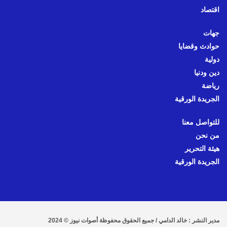
اقتصاد
جهات
حوادث وقضايا
دولية
دين ودنيا
رياضة
الجريدة الورقية
للتواصل معنا
من نحن
هيئة التحرير
الجريدة الورقية
مدير النشر : خالد الدامي / جميع الحقوق محفوظة أصوات نيوز © 2024