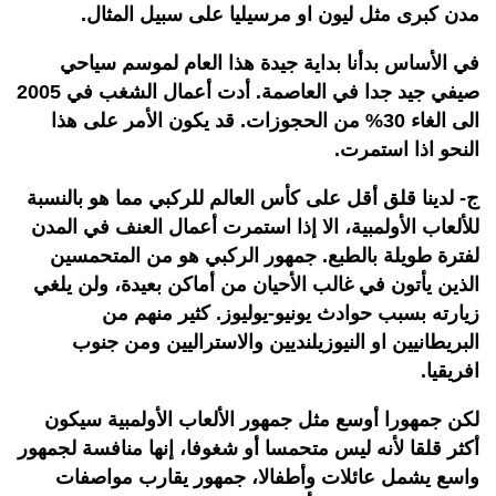
مدن كبرى مثل ليون او مرسيليا على سبيل المثال.
في الأساس بدأنا بداية جيدة هذا العام لموسم سياحي
صيفي جيد جدا في العاصمة. أدت أعمال الشغب في 2005
الى الغاء 30% من الحجوزات. قد يكون الأمر على هذا
النحو اذا استمرت.
ج- لدينا قلق أقل على كأس العالم للركبي مما هو بالنسبة
للألعاب الأولمبية، الا إذا استمرت أعمال العنف في المدن
لفترة طويلة بالطبع. جمهور الركبي هو من المتحمسين
الذين يأتون في غالب الأحيان من أماكن بعيدة، ولن يلغي
زيارته بسبب حوادث يونيو-يوليوز. كثير منهم من
البريطانيين او النيوزيلنديين والاستراليين ومن جنوب
افريقيا.
لكن جمهورا أوسع مثل جمهور الألعاب الأولمبية سيكون
أكثر قلقا لأنه ليس متحمسا أو شغوفا، إنها منافسة لجمهور
واسع يشمل عائلات وأطفالا، جمهور يقارب مواصفات