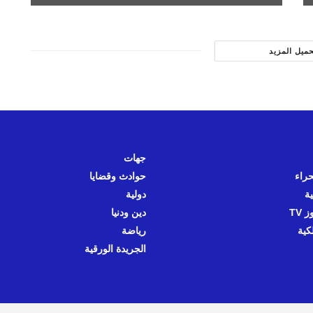
حميل المزيد
جهات
حراء
حوادث وقضايا
ية
دولية
 TV
دين ودنيا
كية
رياضة
الجريدة الورقية