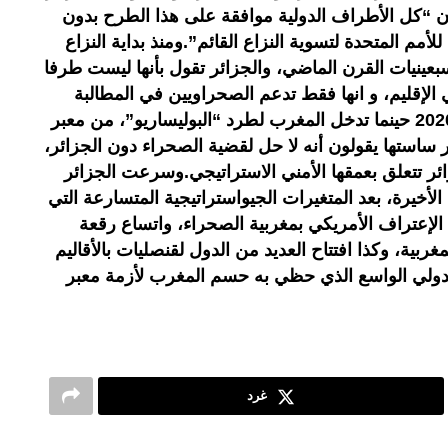
أن “كل الأطراف الدولية موافقة على هذا الطرح بدون
لأمم المتحدة لتسوية النزاع القائم”.ومنذ بداية النزاع
عينيات القرن الماضي، والجزائر تقول بأنها ليست طرفا
 الإقليم، و انها فقط تدعم الصحراويين في المطالبة
بحقهم المزعوم، لكن بعد 13 نونبر 2020 حينما تدخل المغرب لطرد “البوليساريو”، من معبر
 ساستها يقولون أنه لا حل لقضية الصحراء دون الجزائر،
ئر تتعلق بعمقها الأمني الاستراتيجي.وسرعت الجزائر
الأخيرة، بعد المتغيرات الجيواستراتيجية المتسارعة التي
 الإعتراف الأمريكي بمغربية الصحراء، واتساع رقعة
ربية، وكذا افتتاح العديد من الدول لقنصليات بالأقاليم
 الدولي الواسع الذي حظي به حسم المغرب لأزمة معبر
غرد