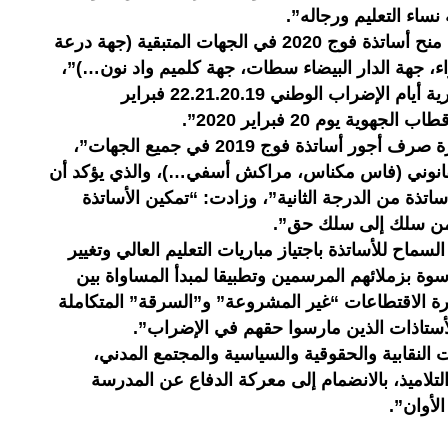
نساء التعليم ورجاله”.
ودعت تنسيقية الأساتذة إلى “صرف منح أساتذة فوج 2020 في الجهات المتبقية (جهة درعة
اء، جهة الدار البيضاء سطات، جهة كلميم واد نون…)”،
مطالبة بـ”مقاطعة التكوينات الحضورية أيام الإضراب الوطني 22.21.20.19 فبراير
ة يوم 20 فبراير 2020”.
وشدد المجلس الوطني على “ضرورة صرف أجور أساتذة فوج 2019 في جميع الجهات”،
قانوني (فاس مكناس، مراكش أسفي…)، والذي يؤكد أن
ساتذة من الدرجة الثانية”، وزادت: “تمكين الأساتذة
ل من سلك إلى سلك حق”.
ماح للأساتذة باجتياز مباريات التعليم العالي وتغيير
وة بزملائهم المرسمين وتطبيقا لمبدأ المساواة بين
ة الاقتطاعات “غير المشروعة” و”السرقة” المتكاملة
الأستاذات الذين مارسوا حقهم في الإضراب”.
ت النقابية والحقوقية والسياسية والمجتمع المدني،
لتلاميذ، بالانضمام إلى معركة الدفاع عن المدرسة
لأوان”.