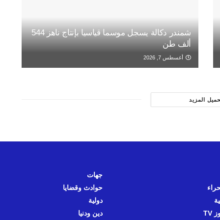
شمندر دكالة يسجل موسما قياسيا بإنتاج ناهز 544
ألف طن
أغسطس 7, 2026
حميل المزيد
جهات
حراء
حوادث وقضايا
ية
دولية
 TV
دين ودنيا