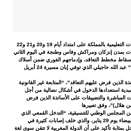
يشل الأساتذة المتعاقدون المؤسسات التعليمية بالمملكة على امتداد أيام 19 و20 و21 و22
ت بمدن إنزكان ومراكش وفاس وطنجة في اليوم الثاني
إسقاط مخطط التعاقد، وإدماجهم الفوري ضمن أسلاك
الوظيفة العمومية، وإنصاف “الشهيد” عبد الله حاجيلي الذي توفي إبان مسيرة 24 أبريل
ة الذين فرض عليهم التعاقد”، “المتابعة غير القانونية
مبدية استعدادها الدخول في أشكال نضالية من أجل
ت المباشرة والتضييقات على الأساتذة الذين فرض
ن هلال)”، وفق تعبيرها
ن المجلس الوطني للتنسيقية، “التدخل القمعي الذي
تعرضت له المسيرة الوطنية بالدار البيضاء يوم 29 يناير، والذي خلف إصابات كثيرة في
 بمثابة تأكيد على أن الدولة المغربية لا تتقن سوى لغة