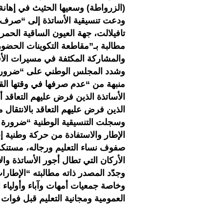
(الزرواطة) وسعيها الحثيث في إهانة 
تافيلالت، جهة العيون الساقية الحمر
والمشاركة المكثفة في مسيرات الأقطاب الجهوي
منبهة من “عدم صرفها في وقتها ال
الأساتذة الذين فرض عليهم التعاقد أ
الذين فرض عليهم التعاقد بالانتقا
وسجلت التنسيقية الوطنية “ضرورة الس
الإطار والاستفادة من حركة وطنية إس
صفوف نساء التعليم ورجاله، مستنكر
الأركان التي تطال أجور الأساتذة و
وجدّد المصدر ذاته مطالبته “الإطارا
وخاصة جمعيات أمهات وآباء وأولياء ا
العمومية ومجانية التعليم قبل فوات ا