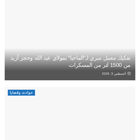
تفكيك معمل سري لـ”الماحيا” بمولاي عبد الله وحجز أزيد
من 1500 لتر من المسكرات
أغسطس 5, 2026
حوادث وقضايا