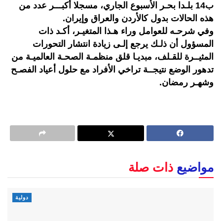
ب14 بلـدا بحـر الأسبوع الجاري، مسجلا أكبـــر عدد من
هذه الحالات بدول كالأردن والعراق وإيران.
وفي شرحـه للعوامل وراء هـذا المتغيـر، أكـد ذات
المسؤول أن ذلـك يرجع إلـى زيادة انتشار التحورات
المثيــرة للقـلف، مبديـا قلق منظمـة الصحـة العالميـة من
تدهور الوضع نتيجــة تراخي الأفراد مع حلول أعياد الفصـح
وشهـر رمضان.
مواضيع
ذات صلة
دولية