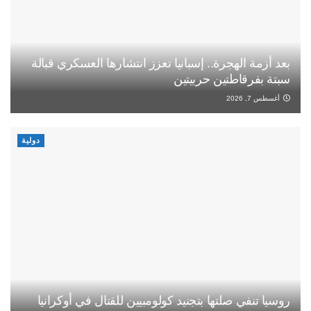
بعد أزمة الهجرة.. إسبانيا تعزز انتشارها العسكري قبالة
سبتة بفرقاطتين حربيتين
أغسطس 7, 2026
دولية
روسيا تنفي صلتها بتجنيد كولومبيين للقتال في أوكرانيا