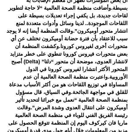
أن بعض المؤشرات تظهر أن معظم الإصابات به
بسيطة.وأضافت منظمة الصحة العالمية “لا حاجة لتطوير
لقاحات جديدة، بل يكفي إجراء تعديلات بسيطة على
اللقاحات الموجودة.. لدينا وسائل وأدوات متعددة لمنع
انتشار متحور أوميكرون”.وقالت المنظمة أيضا إنه لا يوجد
سبب للاعتقاد بأن فترة حضانة أوميكرون تختلف عن أي
متحورات أخرى لفيروس كورونا.وكشفت المنظمة أن
بعض متحورات فيروس كورونا تنطوي على خطر متزايد
لانتشار العدوى، موضحة أن متحور “دلتا” (Delta) أصبح
المتحور الأكثر انتشارا لفيروس كورونا في الدول
الأوروبية.واعتبرت منظمة الصحة العالمية أن عدم
المساواة في توزيع اللقاحات هو من أكثر الأسباب مدعاة
للقلق في مواجهة الجائحة.وفي السياق، قال مسؤول
بمنظمة الصحة العالمية “نعمل مع خبرائنا لتحديد تأثير
أوميكرون على انتقال العدوى وشدة المرض”.وقالت
رئيسة الفريق الفني للوباء في منظمة الصحة العالمية
ماريا فان كيركوف اليوم إن المنظمة تتوقع الحصول على
مزيد من المعلومات خلال أيام حول مدى قدرة أوميكرون