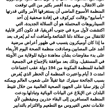
على الانتقال، وهي مدة أقصر بكثير من التي توقعت
المنظمة الأسبوع الماضي أن يستغرقها الأمر والتي قدرتها
“بأسابيع”.وقالت كيركوف في إفادة صحفية إن أحد
السيناريوهات المحتملة هو أن السلالة الجديدة، التي
اكتشفت لأول مرة في جنوب أفريقيا، قد تكون أكثر قابلية
للانتقال من سلالة دلتا الشائعة.وأضافت أنه لم يُعرف بعد
ما إذا كان أوميكرون يتسبب في ظهور أعراض مرضية
أشد على المصابين.وصادقت منظمة الصحة اليوم الأربعاء
على بدء مفاوضات بشأن معاهدة دولية للوقاية من الأوبئة
في المستقبل، وذلك بعد موافقة بالإجماع في الجمعية
العامة للمنظمة المكونة من 194 دولة عقب اجتماعات
امتدت 3 أيام.واعتبرت المنظمة أن الحظر الذي يُفرض
بسبب الجائحة سيترك عبئا ثقيلاً على شعوب العالم ويمكنه
أن يؤثر سلبا على الجهود الصحية العالمية من خلال تثبيط
البلدان عن الإبلاغ عن البيانات الوبائية وتبادلها.ودعت
المنظمة المسافرين إلى البقاء حذرين ومتيقظين لأي
علامات تخص الفيروس مع التطعيم والالتزام بالتدابير