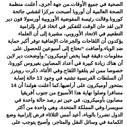
الصحية في جميع الأوقات.من جهة أخرى، أعلنت منظمة
الصحة العالمية أن أوروبا أصبحت مركزا لتفشي جائحة
كورونا.وقالت رئيسة المفوضية الأوروبية أورسولا فون دير
لاين لقد حان الوقت للتفكير في اتخاذ قرار بإلزامية
التطعيم في الاتحاد الأوروبي، مشيرة إلى أن العلماء
يؤكدون أن اللقاحات والجرعات الإضافية توفر أكبر حماية
ضد الوباء.وأضافت “نحتاج إلى أسبوعين للحصول على
معلومات دقيقة فيما يخص أوميكرون”.وأوضحت دير لاين
أن هناك زيادة كبيرة في أعداد المصابين بفيروس كورونا،
خصوصا ممن لم يتلقوا اللقاح.وفي الأثناء، ذكرت رويترز
أن السلطات الفرنسية تشتبه في وجود 13 حالة إصابة
بمتحور أوميكرون على أراضيها.كما أعلنت هولندا أن 14
مسافرا وصلوا نهاية هذا الأسبوع من جنوب أفريقيا
مصابون بأوميكرون، في حين تم رصد حالة واحدة في
سويسرا.وفي المملكة المتحدة، وهي واحدة من أكثر
الدول تضررا بالوباء، أعيد أمس الثلاثاء فرض إلزامية وضع
الكمامة في وسائل النقل والمتاجر، وأصبح يتوجب على