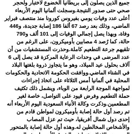
جميع الذين يصلون إلى بريطانيا الخضوع لاختبار ولحجر
صحي حتى صدور النتيجة.وسجلت ألمانيا اليوم الأربعاء
أعلى عدد وفيات يومي بفيروس كورونا منذ منتصف فبراير
الماضي، وذلك بعد رصد 67 ألفا 186 إصابة جديدة، و446
وفاة، وبهذا يصل إجمالي الوفيات إلى 101 ألف و790
حالة، كما رُصد 4 مصابين بأوميكرون، على الرغم من
تلقيهم جرعة التطعيم كاملة.وحذرت المستشفيات من أن
عدد المرضى في وحدات الرعاية المركزة قد يصل إلى 6
آلاف بحلول عيد الميلاد، وهو ما يتجاوز ذروة بلغتها البلاد
في الشتاء الماضي.ووافقت الحكومة الاتحادية والحكومات
المحلية في ألمانيا أمس الثلاثاء على اتخاذ إجراءات
لمواجهة الموجة الرابعة من الوباء، ويشمل ذلك تكثيف
حملة التطعيم وفرض قيود على التواصل، خاصة لغير
المطعمين.وذكرت وكالة الأنباء السعودية اليوم الأربعاء أنه
تم رصد أول حالة إصابة بأوميكرون لمواطن قادم من
إحدى دول شمال أفريقيا، حيث تم عزل المصاب
والأشخاص المخالطين له.وهذه أول حالة إصابة بالمتحور