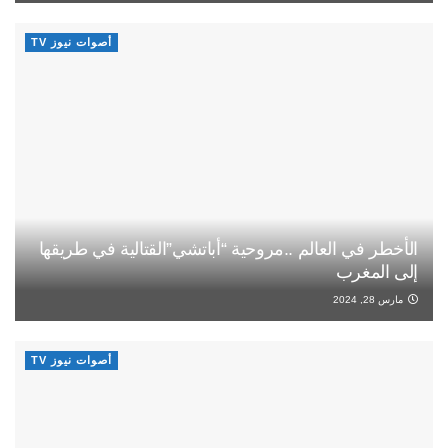
أصوات نيوز TV
الأخطر في العالم ..مروحية “أباتشي”القتالية في طريقها
إلى المغرب
مارس 28, 2024
أصوات نيوز TV