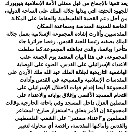
يعد تثمينا بالإجماع من قبل ممثلي الأمة الإسلامية بنيويورك
للجهود الحثيثة التي يبذلها جلالة الملك على الساحة الدولية،
من أجل دعم القضية الفلسطينية والحفاظ على المكانة
الخاصة للمدينة المقدسة ومساعدة السكان
المقدسيين.وأثارت إشادة المجموعة الإسلامية بعمل جلالة
الملك بصفته رئيسا للجنة القدس، رفضا جزائريا جاء
متأخرا وبائسا، والذي تجاهلته المجموعة.كما سلطت
المجموعة، في هذا البيان المعتمد يوم الجمعة عقب
الاعتداء الإسرائيلي على القدس، الضوء على الوصاية
الهاشمية التاريخية لجلالة الملك عبد الله ملك الأردن على
المقدسات الإسلامية والمسيحية في القدس.وأدانت
المجموعة أيضا إقدام قوات الاحتلال الإسرائيلي على
اقتحام المسجد الأقصى وإغلاق بواباته والاعتداء على
المصلين العزل داخل المسجد وفي باحاته الخارجية.وقالت
المجموعة إن الأمر يتعلق بـ”استفزاز صارخ” لمشاعر
المسلمين و”اعتداء مستمر” على الشعب الفلسطيني
والقدس وأماكنها المقدسة، رافضة أي محاولة لتغيير