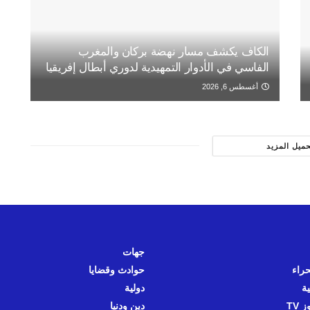
الكاف يكشف مسار نهضة بركان والمغرب
الفاسي في الأدوار التمهيدية لدوري أبطال إفريقيا
أغسطس 6, 2026
حميل المزيد
جهات
حراء
حوادث وقضايا
ية
دولية
 TV
دين ودنيا