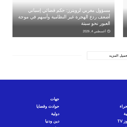
مسؤول مغربي لرويترز: حكم قضائي إسباني
أضعف ردع الهجرة غير النظامية وأسهم في موجة
العبور نحو سبتة
أغسطس 4, 2026
حميل المزيد
جهات
حراء
حوادث وقضايا
ية
دولية
 TV
دين ودنيا