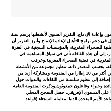
جون وإعادة الإدماج، التقرير السنوي لأنشطتها برسم سنة
ثل في دعم برامج التأهيل لإعادة الإدماج.وأبرز التقرير أن
ة الوطنية للصحراء المغربية، بالمؤسسات السجنية في الفترة
ماي و06 نونبر .وأشار، إلى أن هذه القافلة تأتي في سياق المساهمة في
 المغربية في قضية الصحراء المغربية.وعرفت
لة، بحسب المصدر ذاته، تنظيم مجموعة من الأنشطة
الثقافية، الفكرية والرياضية بتأطير من أكثر من 18 إطارا من المندوبية ومشاركة أزيد من
ية، إضافة إلى تنظيم سلسلة من اللقاءات والندوات حول
ذة وخبراء وفاعلون جمعويّون.وذكرت المندوبية العامة
ها على المستوى الإفريقي، حصل السجن المحلي
ة لقواعد الأمم المتحدة الدنيا لمعاملة السجناء (قواعد