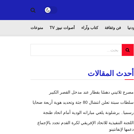
دنيا
فن وثقافة
كتاب وآراء
أصوات نيوز TV
منوعات
أحدث المقالات
مصرع ثلاثيني دهسًا بقطار عند مدخل القصر الكبير
سلطات سبتة تعلن انتشال 80 جثة وتحديد هوية أربعة ضحايا
رسميا.. برشلونة يلغي مباراته الودية أمام اتحاد طنجة
اللجنة التنفيذية للاتحاد الإفريقي لكرة القدم تجدد بالإجماع
دعمها لإنفانتينو