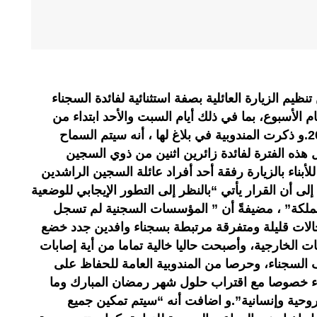
ظيم الزيارة العائلية بصفة استثنائية لفائدة السجناء
 الأسبوع، بما في ذلك أيام السبت والأحد ابتداء من
فاتح مارس وإلى غاية 12 أبريل 2021.و ذكرت المندوبية في بلاغ لها ، أنه سيتم السماح
 هذه الفترة لفائدة زائرين اثنين من ذوي السجين
أبناء بالزيارة رفقة أحد أفراد عائلة السجين الراشدين
لى أن القرار يأتي “بالنظر إلى التطور الإيجابي للوضعية
مملكة” ، مضيفةً أن ” المؤسسات السجنية لم تسجل
حالات قليلة ومتفرقة مرتبطة بسجناء وافدين جدد خضع
ات الخارجية، وأصبحت حاليا خالية تماما من أية إصابات
السجناء، وحرصا من المندوبية العامة للحفاظ على
ناء خصوصا مع اقتراب حلول شهر رمضان المبارك وما
روحية وإنسانية”.و اضافت أنه “سيتم تمكين جميع