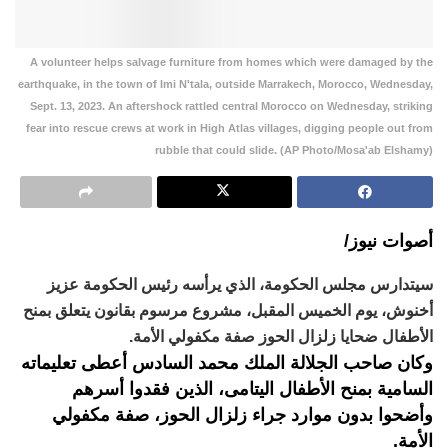
A volunteer helps salvage furniture from homes which were damaged by the
earthquake, in the town of Imi N'tala, outside Marrakech, Morocco, Wednesday,
Sept. 13, 2023. An aftershock rattled central Morocco on Wednesday, striking
fear into rescue crews at work in High Atlas villages, digging people out from
rubble that could slide. (AP Photo/Mosa'ab Elshamy)
أصوات نيوز/
سيتدارس مجلس الحكومة، الذي يرأسه رئيس الحكومة عزيز
أخنوش، يوم الخميس المقبل، مشروع مرسوم بقانون يتعلق بمنح
الأطفال ضحايا زلزال الحوز صفة مكفولي الأمة.
وكان صاحب الجلالة الملك محمد السادس أعطى تعليماته
السامية بمنح الأطفال اليتامى، الذين فقدوا أسرهم
وأضحوا بدون موارد جراء زلزال الحوز، صفة مكفولي
الأمة.