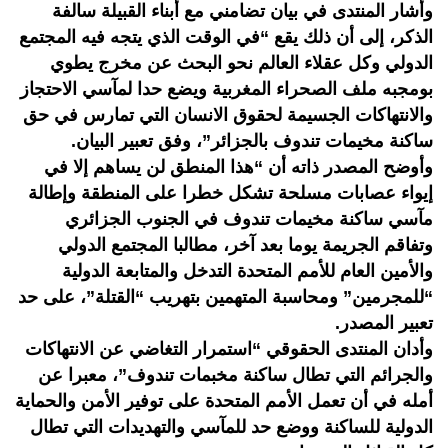
وأشار المنتدى في بيان تضامني مع أبناء القبيلة سالفة
الذكر، إلى أن ذلك يقع “في الوقت الذي يتجه فيه المجتمع
الدولي وكل عقلاء العالم نحو البحث عن مخرج يطوي
بومجبه ملف الصحراء المغربية ويضع حدا لمآسي الاحتجاز
والانتهاكات الجسيمة لحقوق الانسان التي تمارس في حق
ساكنة مخيمات تندوف بالجزائر”، وفق تعبير البيان.
وأوضح المصدر ذاته أن “هذا المنطق لن يساهم إلا في
إيواء عصابات مسلحة تشكل خطرا على المنطقة وإطالة
مآسي ساكنة مخيمات تندوف في الجنوب الجزائري
وتفاقم الجريمة يوما بعد آخر، مطالبا المجتمع الدولي
والأمين العام للأمم المتحدة التدخل والمتابعة الدولية
“للمجرمين” ومحاسبة المتهمين بتهريب “القتلة”، على حد
تعبير المصدر.
وأدان المنتدى الحقوقي “استمرار التغاضي عن الانتهاكات
والجرائم التي تطال ساكنة مخبمات تندوف”، معبرا عن
أمله في أن تعمل الأمم المتحدة على توفير الأمن والحماية
الدولية للساكنة ووضع حد للمآسي والتهديدات التي تطال