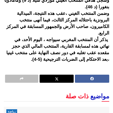
وسجل هدفي المنتخب الغيني مورلاي سيلا (د 9) ومامادوبا
بنغورا (د 46).
وضمن المنتخب الغيني ،عقب هذه النتيجة، الميدالية
البرونزية باحتلاله المركز الثالث، فيما أنهى منتخب
الكاميرون، صاحب الأرض والجمهور المسابقة في المركز
الرابع.
يذكر أن المنتخب المغربي سيواجه ، اليوم الأحد، في
نهائي هذه لمسابقة القارية، المنتخب المالي الذي حجز
مقعده عقب تغلبه في دور نصف النهاية على منتخب غينيا
،بعد الاحتكام إلى الضربات الترجيحية (5-4).
مواضيع
ذات صلة
رياضة