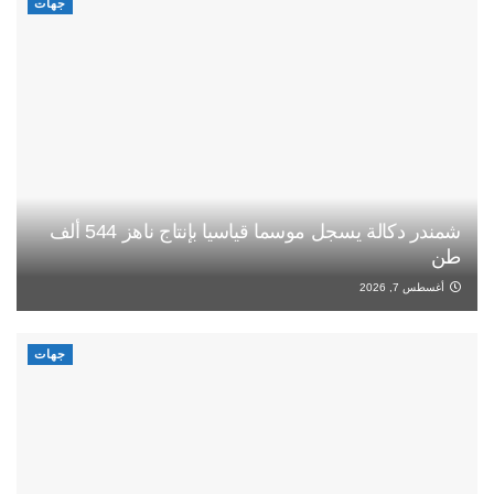
جهات
شمندر دكالة يسجل موسما قياسيا بإنتاج ناهز 544 ألف
طن
أغسطس 7, 2026
جهات