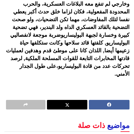
وخارجي لم تنفع معه البلاغات العسكرية، والحرب
المحدودة المفعولية، فكان لزاما خلق حدث أكبر يعطي
نفسا لتلك المفاوضات، مهما تكن التضحيات، ولو صحت
التضحية بالقائد العسكري الداه ولد البندير، فهي تضحية
كبيرة وخسارة لجبهة البوليساريوضربة موجعة لانفصاليي
البوليساريو, كلفتها قائد سلاحها وكانت ستكلفها حياة
زعيمها أيضا, اللذان كانا على موطئ قدم وهدفين لعمليات
قادتها المخابرات التابعة للقوات المسلحة الملكية, لرصد
تحركات عدد من قادة البوليساريو،على طول الجدار
الأمني.
مواضيع
ذات صلة