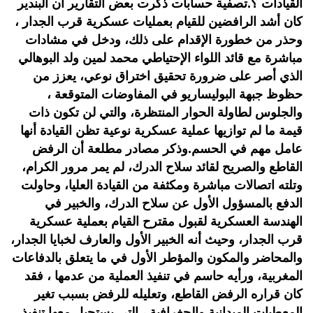
القيادات ؟.تصفية حسابات ذكرت بعض التقارير أن البندير
كان أشد الرافضين للقيام بعمليات عسكرية قرب الجدار ،
وحذر من خطورة الإقدام على ذلك، ودخل في مشادات
مباشرة مع قائد اللواء الإحتياطي محمد لمين ولد البوهالي
الذي أصر على ضرورة تحقيق اختراق نوعي، يعزز من
حظوظ جبهة البوليساريو في المفاوضات المتوقعة ،
والجلوس لطاولة الحوار المنتظرة، والتي لن تكون ذات
قيمة ما لم توازيها عملية عسكرية نوعية تظن القيادة أنها
عامل مهم في الحسم.وذكر مصادر مطلعة أن الرفض
القاطع والصريح لقائد سلاح الدرك، لم يمر مرور الكرام،
وتلته اتصالات مباشرة ومكثفة من القيادة العليا، وحاولت
الدفع بالمسؤول الأول عن سلاح الدرك، والخبير في
الهندسة العسكرية لقبول مقترح القيام بعملية عسكرية
قرب الجدار، وحيث أنه الخبير الأول والعارف لخبايا الجدار،
والمحاضر والمكون والمؤطر الأول في ما يتعلق بالدفاعات
المغربية، ورأيه حاسم في تنفيذ العملية من عدمها ، فقد
كان قراره الرفض القاطع، وتعليله للرفض بسبب تغير
المعطيات الميدانية والجغرافية ، التي يستحيل معها تنفيذ