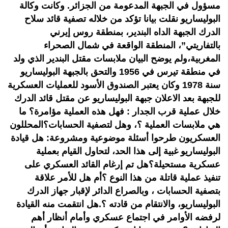
مسؤول في الجبهة المدعومة من الجزائر. وكانت وكالة
البوليساريو نقلت بيانا تؤكد من خلاله تصفية قائد سلاح
الدرك الجبهة الداه البندير، بمنطقة روس إيرني
بالتفاريتي”، المنطقة الواقعة في شمال الصحراء
المغربية،ولم يوضح البيان ملابسات مقتل البندير الذي ولد
في منطقة تيرس في 1956 والتحق بالجبهة البوليساريو
سنة 1978 وكان يعتبر الصندوق الأسود للعمليات العسكرية
للجبهة بعد الاعلان جبهة البوليساريو عن مقتل قائد الدرك
خلال عملية قرب الجدار : فهل هذه العملية مؤامرة؟ ما
هي ملابسات العملية ؟، وهل لتصفية الحسابات؟المحللون
العسكريون طرحوا أسئلة موضوعية ومشروعة: هل قيادة
البوليساريو غبية إلى هذا الحد، لتحاول القيام بعملية
عسكرية مستحيلة؟هل تم إرغام القائد العسكري على
تنفيذ عملية قاتلة من هذا النوع ؟أم هل للأمر علاقة
بتصفية الحسابات ، وبالصراع الدائر لإقبار جهاز الدرك
البوليساريو، والانتقام من قادته ؟.هل انتقمت منه القيادة
لرفضه الأوامر في اجتماع عسكري وأمام أنظار أهم