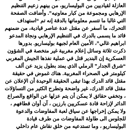
العازلة لقياديين من البوليساريو، من بينهم زعيم التنظيم
الإرهابي ومجموعة من كبار معاونيه”. وأضافت الصفحة
التي غالبا ما تتسم معلوماتها بالدقة إنه تم “استهداف
التحرك، ما أسفر عن مقتل عدة عناصر قيادية، من ضمنهم
قائد ما يسمى بالدرك في التنظيم الإرهابي ونجاة المدعو
ابراهيم غالي”، الأمين العام لجبهة بوليساريو. بدورها
ذكرت ثلاثة وسائل إعلام مغربية غير متخصة في الشؤون
العسكرية إن البندير قتل في عملية نفذها الجيش المغربي
“شرق الجدار” الرملي الذي يمتد بطول يزيد عن ألف
كيلومتر في الصحراء المغربية. هناك غموض في حقيقة
مقتل قائد الدرك بهذا تبقى الحقيقة الوحيدة أن الإعلان عن
مقتل قائد الدرك، غير واضحة وتطرح الكثير من التساؤلات
، وتخفي حقائق لا يمكن أن يتم عزلها عن الواقع والصراع
الدائر لإزاحة قادة عسكريين بارزين ، آن أوان قطافهم ،
ولا يمكن إخراجها عن سياق لعبة المفاوضات والدعوة
للجلوس الى طاولة المفاوضات من طرف قيادة
البوليساريو ، وما تستدعيه من خلق نقاش عام داخلي