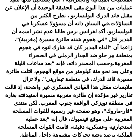
عمليات من هذا النوع.تبقى الحقيقة الوحيدة أن الإعلان عن
مقتل قائد الدرك البوليساريو ، تطرح الكثير من
التساؤلات.في السياق ذاته أن مسؤولا عسكريا في
البوليساريو، أكد لفرانس برس طالبا عدم نشر اسمه أن
البندير قتل “في هجوم شنته طائرة مسيرة (مغربية)”،
زاعما أن “الداه البندير كان قد شارك لتوه في هجوم
بمنطقة بير حلو ضد الجدار الرملي في الصحراء
المغربية.وحسب المصدر ذاته، فإنه “بعد ساعات قليلة
وعلى بعد نحو مئة كيلومتر من موقع الهجوم، قتلت طائرة
مسيرة قائد الدرك، في منطقة تيفاريتي”. ولا تزال
ملابسات مقتل هذا القيادي العسكري غير واضحة، إذ قالت
تقارير غير مؤكدة إن طائرة مغربية مسيرة استهدفته بغارة
في منطقة تويزكي الواقعة جنوب المغرب. لكن منتدى
“فار-ماروك”، وهو صفحة غير رسمية للقوات المسلحة
المغربية على موقع فيسبوك، قال إنه “بعد عملية
استخبارتية وعسكرية دقيقة، قامت القوات المسلحة
الملكية برصد وتتبع تحركات مشبوهة داخل المناطق