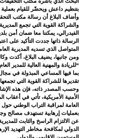
البحث الذي باشره مكتب التحقيقات 
بتنظيم داعش ويحضّر للقيام بعملية 
وأضاف البلاغ أن رسالة مكتب التحق
والشراكة القوية التي تجمع المديرية
الفيدرالي، يمكننا معا ضمان أمن بلد
الرسالة ذاتها جددت التأكيد على اع
المتواصل الذي تسديه المديرية العام
ومن جانبها، يضيف البلاغ، أكدت وكا
“للريادة والمهنية العالية للمدير ال
بما فيها المساعي المبذولة في مجا
تقديرها للشراكة القوية التي تجمعها 
وحسب المصدر ذاته، فإن هذه الإشاد
الأمنية الأمريكية، تأتي في أعقاب الم
العامة لمراقبة التراب الوطني حول 
بعمليات إرهابية تستهدف مصالح وجن
عن الالتزام الراسخ والثابت للمديرية
الدولي لمكافحة مخاطر التهديد الإر
المستويين الإقليمي والدولي.