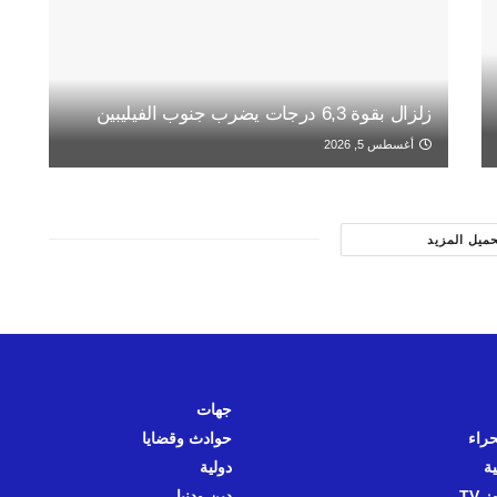
زلزال بقوة 6,3 درجات يضرب جنوب الفيليبين
أغسطس 5, 2026
حميل المزيد
جهات
حراء
حوادث وقضايا
ية
دولية
 TV
دين ودنيا