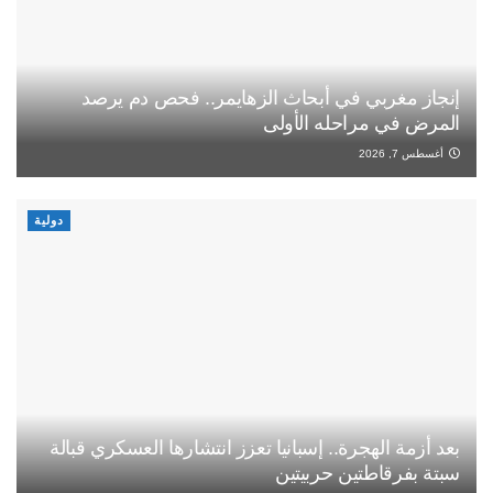
إنجاز مغربي في أبحاث الزهايمر.. فحص دم يرصد
المرض في مراحله الأولى
أغسطس 7, 2026
دولية
بعد أزمة الهجرة.. إسبانيا تعزز انتشارها العسكري قبالة
سبتة بفرقاطتين حربيتين