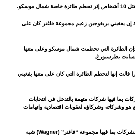
 موسكو.
ة إن يفغيني بريغوجين زعيم مجموعة فاغنر كان على
إن الطائرة التي تحطمت شمال موسكو وعلى متنها
لسانت بطرسبورغ.
الت إنها لتحطم الطائرة التي كان على متنها يفغيني
ت بما فيها شركات متهمة بالتدخل في انتخابات
ميركية عام 2016. ويخضع هو وشركاته وشركاؤه لعقوبات اقتصادية واتهامات
ويسيطر بريغوجين على شبكة من الشركات بما فيها مجموعة “فاغنر” (Wagner) شبه