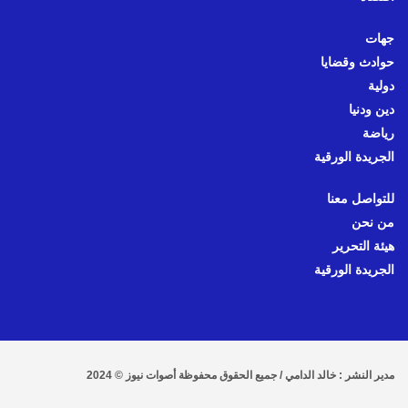
جهات
حوادث وقضايا
دولية
دين ودنيا
رياضة
الجريدة الورقية
للتواصل معنا
من نحن
هيئة التحرير
الجريدة الورقية
مدير النشر : خالد الدامي / جميع الحقوق محفوظة أصوات نيوز © 2024