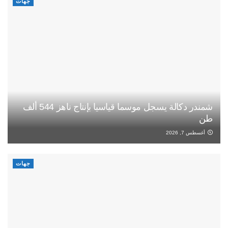
جهات
شمندر دكالة يسجل موسما قياسيا بإنتاج ناهز 544 ألف
طن
أغسطس 7, 2026
جهات