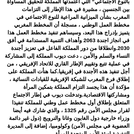
بالنوع الاجتماعي” التي اعتمدتها المملكة لتحقيق المساواة
بين الجنسين ، مشيرة في هذا الإطار إلى التزامات
المغرب بشأن الميزانية المراعية للنوع الاجتماعي في
مخطط العمل الوطني ، مسجلة أن المخطط المغربي
يتميز بإدراج هذا البعد، وسيساهم تنفيذ مخطط العمل هذا
في انجاز اجندة 2063 وأهداف التنمية المستدامة في أفق
2030.وانطلاقا من دور المملكة الفاعل في تعزيز أجندة
النساء والسلم والأمن ، دعت ديوب المملكة إلى المشاركة
في عملية تتبع وتقييم الإطار القاري للاتحاد الإفريقي ، من
أجل تنفيذ هذه الأجندة في إفريقيا.كما هنأت المملكة على
إطلاق فرع المغرب للشبكة الإفريقية للقيادات النسائية ،
مؤكدة أن هذا يجسد التزام المملكة بتمكين المرأة
ومشاركتها الاقتصادية.وتدخلت ديوب في إطار الاجتماع
المتعلق بإطلاق أول مخطط عمل وطني للمملكة تنفيذا
لقرار مجلس الأمن رقم 1325 ، والذي شارك فيه أيضا
وزراء خارجية دول الغابون وغانا والنرويج (دول غير دائمة
العضوية في مجلس الأمن) وكولومبيا، إضافة إلى المديرة
التنفيذية لهيئة الأمم المتحدة للمرأة .