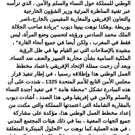
الوطني للمملكة حول النساء والسلم والأمن ، الذي ترأسه
عبر تقنية المناظرة المرئية وزير الشؤون الخارجية
والتعاون الإفريقي والمغاربة المقيمين بالخارج،ناصر
بوريطة .وهكذا نوهت بينيتا ديوب “بريادة صاحب الجلالة
الملك محمد السادس ورؤيته لتحسين وضع المرأة، ليس
فقط في المغرب ، ولكن أيضا في جميع أنحاء القارة” ،
مشيدة بالإصلاحات التي تم القيام بها في ظل الرؤية
الملكية السامية بشأن محاربة التمييز والعنف ضد النساء.
وبعد أن رحبت ممثلة الإتحاد الإفريقي باعتماد مخطط
العمل الوطني هذا وإطلاقه رسميا ، في إطار تنفيذ قرار
مجلس الأمن التابع للأمم المتحدة 1325 ، شددت على أن
هذه المبادرة تشكل “محطة هامة ” في تنفيذ أجندة النساء
والسلم والأمن في إفريقيا.وفي هذا الصدد ، أشادت ديوب
بالمقاربة الشاملة التي اعتمدتها المملكة والتي مكنت من
إعداد مخطط العمل الوطني هذا، مؤكدة على مشاركة
جميع الجهات المعنية ، بما في ذلك هيئات المجتمع المدني
، في هذه العملية.كما نوهت ب “الحلول المبتكرة المتعلقة