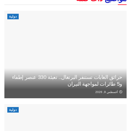
دولية
حرائق الغابات تستنفر البرتغال.. تعبئة 330 عنصر إطفاء
و5 طائرات لمواجهة النيران
أغسطس 9, 2026
دولية