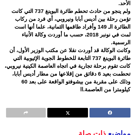
الأحد.
ولم ينجو من حادث تحطم طائرة البوينغ 737 التي كانت
تؤمن رحلة بين أديس أبابا ونيروبي، أي فرد من ركاب
الطائرة الـ 149 وأفراد طاقمها الثمانية، علما أنها است
لمت في نونبر 2018، حسب ما أوردت وكالة الأنباء
الرسمية.
وكانت الوكالة قد أوردت نقلا عن مكتب الوزير الأول، أن
طائرة البوينغ 737 التابعة للخطوط الجوية الإثيوبية التي
كانت تقوم برحلة تجارية في اتجاه العاصمة الكينية نيروبي،
تحطمت بعيد 6 دقائق من إقلاعها من مطار أديس أبابا،
وذلك على مقربة من بيشوفتو الواقعة على بعد 60
كيلومترا من العاصمة.اا
مواضيع
ذات صلة