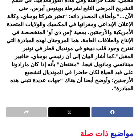
محمي، تحت حراسة وفي مادة الفورمالدهيد، في قسم
التشريح المرضي التابع لشرطة بوينوس آيرس، حتى
الآن…”.وأضاف المصدر ذاته: “تعتبر شركتا بومباي، وكالة
الإعلان الإبداعي ومقراتها في المكسيك والولايات المتحدة
الأمريكية والأرجنتين، بمعية ‘إس دي آو’ المتخصصة في
الإنتاج والعلاقات العامة، هما المروجتان لهذه المبادرة التي
تقترح وجود قلب دييغو في مونديال قطر في نونبر
المقبل”.كما أشار البيان إلى أن رئيسي بومباي، خافيير
مينتاتسي ومانويل فيجا، “مقتنعان” بأنه إذا كان مارادونا
على قيد الحياة لكان حاضرا في المونديال لتشجيع
الأرجنتين؛ وأوضح أيضا أن هناك “جهات عديدة تتبنى هذه
المبادرة”.
مواضيع
ذات صلة