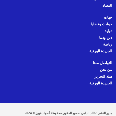
اقتصاد
جهات
حوادث وقضايا
دولية
دين ودنيا
رياضة
الجريدة الورقية
للتواصل معنا
من نحن
هيئة التحرير
الجريدة الورقية
مدير النشر : خالد الدامي / جميع الحقوق محفوظة أصوات نيوز © 2024